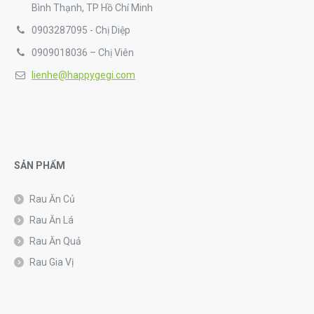
Bình Thạnh, TP Hồ Chí Minh
0903287095 - Chị Diệp
0909018036 – Chị Viên
lienhe@happygegi.com
SẢN PHẨM
Rau Ăn Củ
Rau Ăn Lá
Rau Ăn Quả
Rau Gia Vị