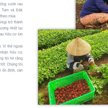
hống vườn rau
n Tum và Đăk
 theo mùa.
Vegi trở thành
ượng nhất tại
rau hữu cơ lơn
. Vì thế ngoài
 nhận hữu cơ,
g tôi tin rằng
tốt. Chúng tôi
i ổn định, cân