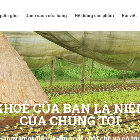
t nguồn gốc
Danh sách cửa hàng
Hệ thống sản phẩm
Bài viế
nguồn gốc
Danh sách cửa hàng
Hệ thống sản phẩm
Bài viết
KHOẺ CỦA BẠN LÀ NIỀ
CỦA CHÚNG TÔI
Happy Vegi được kiểm soát chặt chẽ và có tru