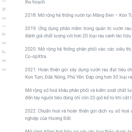
EXPERIENCE
thu hoạch.
2018: Mở rộng hệ thống vườn tại Măng Đen – Kon Tum
2019: Ứng dụng phần mềm trong quản trị vườn rau:
đánh giá chất lượng với hơn 20 loại rau canh tác hữu 
2020: Mở rộng hệ thống phân phối vào các siêu thị 
Co-opXtra…
2021: Hoàn thiện gói xây dựng vườn rau đạt tiêu c
Kon Tum, Đăk Nông, Phú Yên. Đáp ứng hơn 30 loại ra
Mở rộng số hoá khâu phân phối và kiểm soát chất lượn
đến tay người tiêu dùng chỉ còn 20 giờ kể từ khi c
2022: Chuẩn hoá và hoàn thiện gói dịch vụ số hoá 
nghiệp của Hương Đất.
Mở rộng trồng trọt hữu cơ với các loại thảo dược 