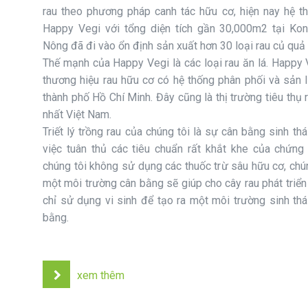
rau theo phương pháp canh tác hữu cơ, hiện nay hệ t
Happy Vegi với tổng diện tích gần 30,000m2 tại Ko
Nông đã đi vào ổn định sản xuất hơn 30 loại rau củ quả
Thế mạnh của Happy Vegi là các loại rau ăn lá. Happy 
thương hiệu rau hữu cơ có hệ thống phân phối và sản l
thành phố Hồ Chí Minh. Đây cũng là thị trường tiêu thụ 
nhất Việt Nam.
Triết lý trồng rau của chúng tôi là sự cân bằng sinh thái
việc tuân thủ các tiêu chuẩn rất khắt khe của chứng
chúng tôi không sử dụng các thuốc trừ sâu hữu cơ, chún
một môi trường cân bằng sẽ giúp cho cây rau phát triển 
chỉ sử dụng vi sinh để tạo ra một môi trường sinh thá
bằng.
xem thêm