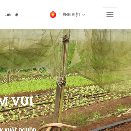
t
Liên hệ
TIẾNG VIỆT
Liên hệ
TIẾNG VIỆT
M VUI
y xuất nguồn