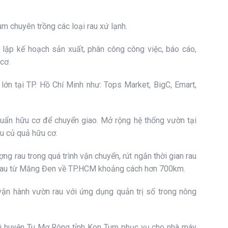
 chuyên trồng các loại rau xứ lạnh.
 lập kế hoạch sản xuất, phân công công việc, báo cáo,
cơ.
lớn tại TP. Hồ Chí Minh như: Tops Market, BigC, Emart,
huẩn hữu cơ để chuyển giao. Mở rộng hệ thống vườn tại
u củ quả hữu cơ.
g rau trong quá trình vận chuyển, rút ngắn thời gian rau
ắt rau từ Măng Đen về TP.HCM khoảng cách hơn 700km.
vận hành vườn rau với ứng dụng quản trị số trong nông
tại huyện Tu Mơ Rông tỉnh Kon Tum phục vụ cho nhà máy