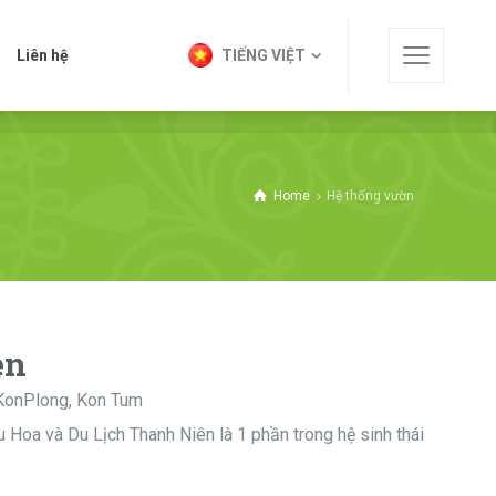
t
Liên hệ
TIẾNG VIỆT
Liên hệ
TIẾNG VIỆT
Home
Hệ thống vườn
en
KonPlong, Kon Tum
oa và Du Lịch Thanh Niên là 1 phần trong hệ sinh thái