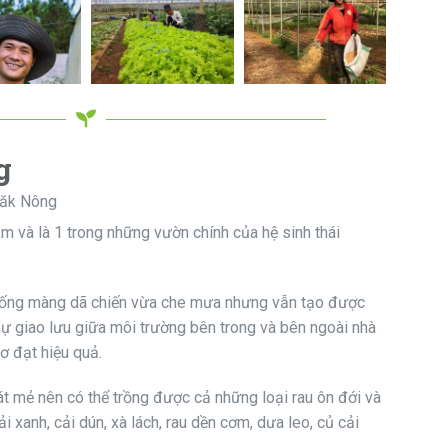
g
Đăk Nông
km và là 1 trong những vườn chính của hệ sinh thái
hống màng dã chiến vừa che mưa nhưng vẫn tạo được
 giao lưu giữa môi trường bên trong và bên ngoài nhà
ơ đạt hiệu quả.
t mẻ nên có thể trồng được cả những loại rau ôn đới và
ải xanh, cải dún, xà lách, rau dền cơm, dưa leo, củ cải