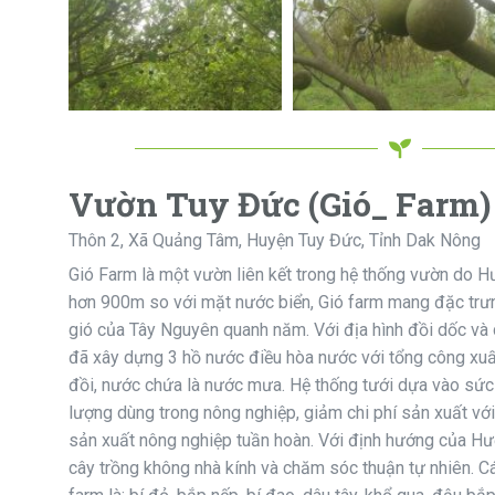
Vườn Tuy Đức (Gió_ Farm)
Thôn 2, Xã Quảng Tâm, Huyện Tuy Đức, Tỉnh Dak Nông
Gió Farm là một vườn liên kết trong hệ thống vườn do H
hơn 900m so với mặt nước biển, Gió farm mang đặc trưn
gió của Tây Nguyên quanh năm. Với địa hình đồi dốc và 
đã xây dựng 3 hồ nước điều hòa nước với tổng công xuấ
đồi, nước chứa là nước mưa. Hệ thống tưới dựa vào sức
lượng dùng trong nông nghiệp, giảm chi phí sản xuất vớ
sản xuất nông nghiệp tuần hoàn. Với định hướng của Hư
cây trồng không nhà kính và chăm sóc thuận tự nhiên. Cá