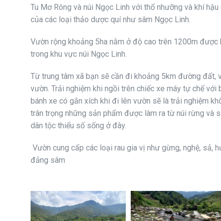
Tu Mơ Rông và núi Ngọc Linh với thổ nhưỡng và khí hậu đ
của các loại thảo dược quí như sâm Ngọc Linh.
Vườn rộng khoảng 5ha nằm ở độ cao trên 1200m được b
trong khu vực núi Ngọc Linh.
Từ trung tâm xã bạn sẽ cần đi khoảng 5km đường đất, v
vườn. Trải nghiệm khi ngồi trên chiếc xe máy tự chế với b
bánh xe có gắn xích khi đi lên vườn sẽ là trải nghiệm k
trân trọng những sản phẩm được làm ra từ núi rừng và 
dân tộc thiểu số sống ở đây.
Vườn cung cấp các loại rau gia vị như gừng, nghệ, sả, 
đảng sâm