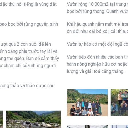
ặc thù, nổi tiếng là vùng đất
Vườn rộng 18.000m2 tại trung 
bọc bởi rừng thông. Quanh vườn
ao bọc bởi rừng nguyên sinh
Khí hậu quanh năm mát mẻ, tron
ôn đới như cải bó xôi, cải thìa, 
ượt qua 2 con suối để lên
Vườn tự hào có một đội ngũ cô
ình xăng phía trước tay lái và
Vườn tiếp đón nhiều các bạn tì
hông thể quên. Bạn sẽ cảm thấy
hành nông nghiệp hữu cơ, hoặc 
sự chăm chỉ của những người
lượng và giải toả căng thẳng.
hương thảo và thảo dược như