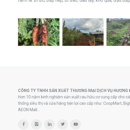
farm là: bí đỏ, bắp nếp, bí đao, dâu tây, khổ qua, đậu bắ
CÔNG TY TNHH SẢN XUẤT THƯƠNG MẠI DỊCH VỤ HƯƠNG 
Hơn 10 năm kinh nghiệm sản xuất rau hữu cơ cung cấp cho cá
thống siêu thị và cửa hàng tiện lợi cao cấp như: CoopMart, Big
AEON Mall…