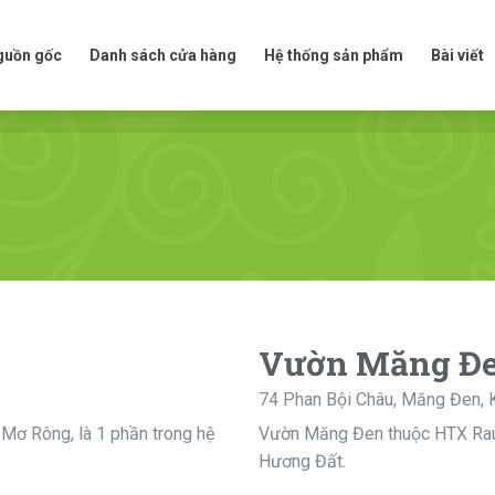
t nguồn gốc
Danh sách cửa hàng
Hệ thống sản phẩm
Bài viế
nguồn gốc
Danh sách cửa hàng
Hệ thống sản phẩm
Bài viết
Vườn Măng Đ
74 Phan Bội Châu, Măng Đen, 
Mơ Rông, là 1 phần trong hệ
Vườn Măng Đen thuộc HTX Rau H
Hương Đất.