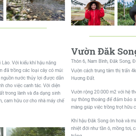
Vườn Đăk Son
Thôn 6, Nam Bình, Đăk Song, 
 Lào. Với kiểu khí hậu nắng
 đã trồng các loại cây có múi:
Vườn cách trung tâm thị trấn 4
n nguồn nước thủy lợi được dẫn
Hương Đất.
 cho việc canh tác. Với diện
Vườn rộng 20.000 m2 với hệ t
rất trong lành và đa dạng sinh
sự thông thoáng để đảm bảo sự
nh, cam hữu cơ cho nhà máy chế
màng giúp việc trồng trọt hữu c
Khí hậu Đăk Song ôn hoà và má
nhiệt đới như tần ô, mồng tơi, c
trắng …