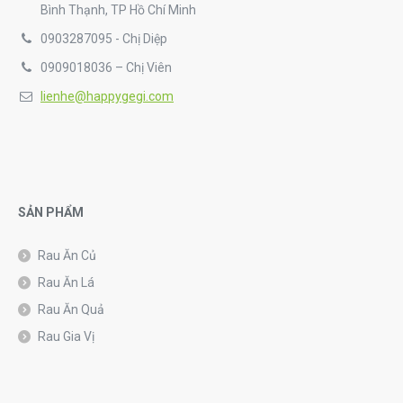
Bình Thạnh, TP Hồ Chí Minh
0903287095 - Chị Diệp
0909018036 – Chị Viên
lienhe@happygegi.com
SẢN PHẨM
Rau Ăn Củ
Rau Ăn Lá
Rau Ăn Quả
Rau Gia Vị