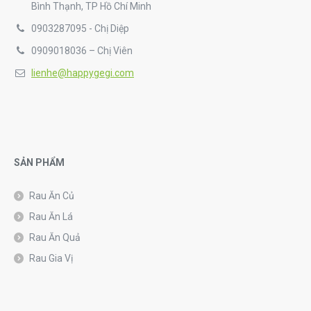
Bình Thạnh, TP Hồ Chí Minh
0903287095 - Chị Diệp
0909018036 – Chị Viên
lienhe@happygegi.com
SẢN PHẨM
Rau Ăn Củ
Rau Ăn Lá
Rau Ăn Quả
Rau Gia Vị