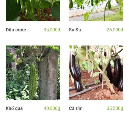
Đậu cove
35.000
₫
Su Su
26.000
₫
Khổ qua
40.000
₫
Cà tím
35.500
₫