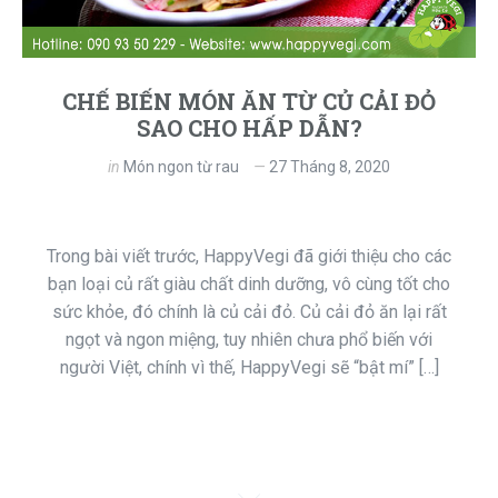
CHẾ BIẾN MÓN ĂN TỪ CỦ CẢI ĐỎ
SAO CHO HẤP DẪN?
in
Món ngon từ rau
27 Tháng 8, 2020
Trong bài viết trước, HappyVegi đã giới thiệu cho các
bạn loại củ rất giàu chất dinh dưỡng, vô cùng tốt cho
sức khỏe, đó chính là củ cải đỏ. Củ cải đỏ ăn lại rất
ngọt và ngon miệng, tuy nhiên chưa phổ biến với
người Việt, chính vì thế, HappyVegi sẽ “bật mí” […]