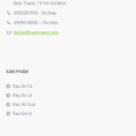
Bình Thạnh, TP Hồ Chí Minh
0903287095 - Chị Diệp
0909018036 – Chị Viên
lienhe@happygegi.com
SẢN PHẨM
Rau Ăn Củ
Rau Ăn Lá
Rau Ăn Quả
Rau Gia Vị