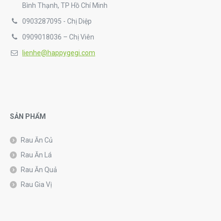
Bình Thạnh, TP Hồ Chí Minh
0903287095 - Chị Diệp
0909018036 – Chị Viên
lienhe@happygegi.com
SẢN PHẨM
Rau Ăn Củ
Rau Ăn Lá
Rau Ăn Quả
Rau Gia Vị