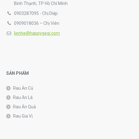
Bình Thạnh, TP Hồ Chí Minh
0903287095 - Chị Diệp
0909018036 – Chị Viên
lienhe@happygegi.com
SẢN PHẨM
Rau Ăn Củ
Rau Ăn Lá
Rau Ăn Quả
Rau Gia Vị