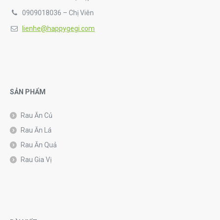
0909018036 – Chị Viên
lienhe@happygegi.com
SẢN PHẨM
Rau Ăn Củ
Rau Ăn Lá
Rau Ăn Quả
Rau Gia Vị