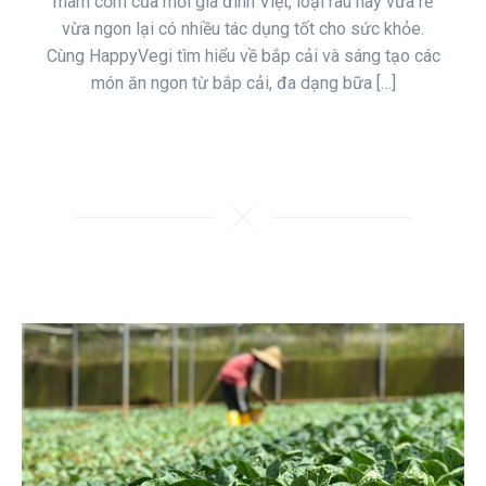
mâm cơm của mỗi gia đình Việt, loại rau này vừa rẻ
vừa ngon lại có nhiều tác dụng tốt cho sức khỏe.
Cùng HappyVegi tìm hiểu về bắp cải và sáng tạo các
món ăn ngon từ bắp cải, đa dạng bữa […]