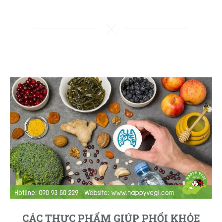
CÁC THỰC PHẨM GIÚP PHỔI KHỎE