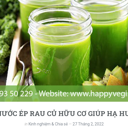
 NƯỚC ÉP RAU CỦ HỮU CƠ GIÚP HẠ H
in
Kinh nghiệm & Chia sẻ
27 Tháng 2, 2022