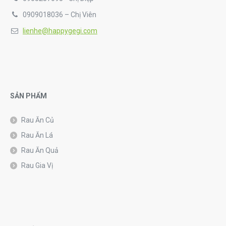
0909018036 – Chị Viên
lienhe@happygegi.com
SẢN PHẨM
Rau Ăn Củ
Rau Ăn Lá
Rau Ăn Quả
Rau Gia Vị