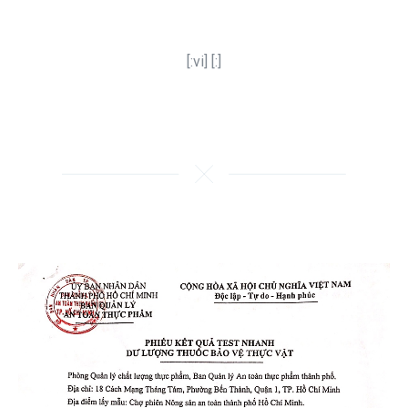
[:vi] [:]