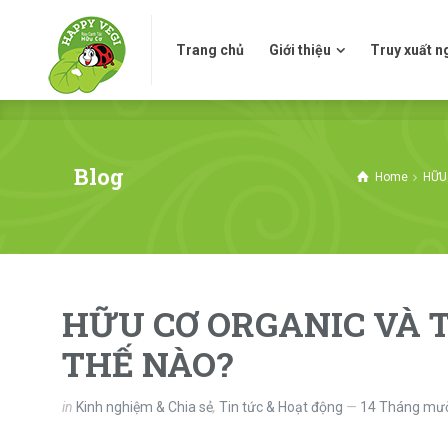
Trang chủ
Giới thiệu
Truy xuấ
Trang chủ
Giới thiệu
Truy xuất 
Blog
Home
HỮU
HỮU CƠ ORGANIC VÀ
THẾ NÀO?
in
Kinh nghiệm & Chia sẻ
,
Tin tức & Hoạt động
14 Tháng mườ