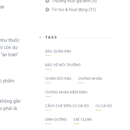
Thường thức gia đình
(9)
cơ
Tin tức & Hoạt động
(31)
TAGS
 như thuốc
hỉ còn dư
BẢO QUẢN RAU
“an toàn”.
BẢO VỆ MÔI TRƯỜNG
CHĂM SÓC RAU
CHỨNG NHẬN
ực phẩm
CHỨNG NHẬN KIỂM ĐỊNH
 không gần
CÁCH CHẾ BIẾN CỦ CẢI ĐỎ
CỦ CẢI ĐỎ
i phải là
DINH DƯỠNG
EAT CLEAN