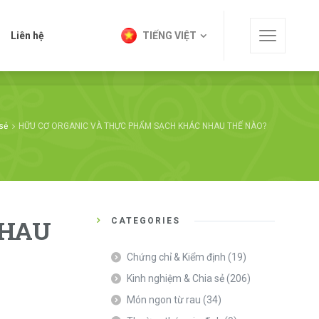
t
Liên hệ
TIẾNG VIỆT
Liên hệ
TIẾNG VIỆT
sẻ
HỮU CƠ ORGANIC VÀ THỰC PHẨM SẠCH KHÁC NHAU THẾ NÀO?
NHAU
CATEGORIES
Chứng chỉ & Kiểm định
(19)
Kinh nghiệm & Chia sẻ
(206)
Món ngon từ rau
(34)