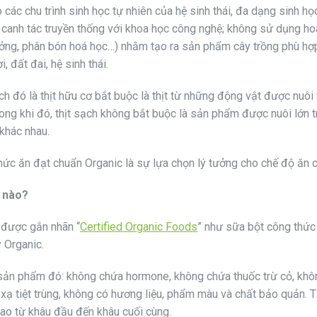
o các chu trình sinh học tự nhiên của hệ sinh thái, đa dạng sinh h
p canh tác truyền thống với khoa học công nghệ; không sử dụng ho
rưởng, phân bón hoá học…) nhằm tạo ra sản phẩm cây trồng phù hợp 
 đất đai, hệ sinh thái.
ạch đó là thịt hữu cơ bắt buộc là thịt từ những động vật được nuôi
Trong khi đó, thịt sạch không bắt buộc là sản phẩm được nuôi lớn 
khác nhau.
 thức ăn đạt chuẩn Organic là sự lựa chọn lý tưởng cho chế độ ăn 
 nào?
 được gắn nhãn “
Certified Organic Foods
” như sữa bột công thức
y Organic.
 sản phẩm đó: không chứa hormone, không chứa thuốc trừ cỏ, kh
 xạ tiệt trùng, không có hương liệu, phẩm màu và chất bảo quản. T
gao từ khâu đầu đến khâu cuối cùng.