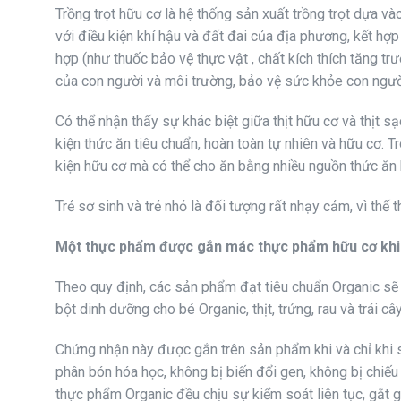
Trồng trọt hữu cơ là hệ thống sản xuất trồng trọt dựa và
với điều kiện khí hậu và đất đai của địa phương, kết hợ
hợp (như thuốc bảo vệ thực vật , chất kích thích tăng t
của con người và môi trường, bảo vệ sức khỏe con người,
Có thể nhận thấy sự khác biệt giữa thịt hữu cơ và thịt s
kiện thức ăn tiêu chuẩn, hoàn toàn tự nhiên và hữu cơ. 
kiện hữu cơ mà có thể cho ăn bằng nhiều nguồn thức ăn 
Trẻ sơ sinh và trẻ nhỏ là đối tượng rất nhạy cảm, vì thế
Một thực phẩm được gắn mác thực phẩm hữu cơ khi
Theo quy định, các sản phẩm đạt tiêu chuẩn Organic sẽ
bột dinh dưỡng cho bé Organic, thịt, trứng, rau và trái câ
Chứng nhận này được gắn trên sản phẩm khi và chỉ khi
phân bón hóa học, không bị biến đổi gen, không bị chiếu
thực phẩm Organic đều chịu sự kiểm soát liên tục, gắt 