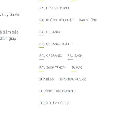
RAU HỮU CƠ TPHCM
à uy tín về
RAU KHÔNG HÓA CHẤT
RAU MUỐNG
 và đảm bảo
RAU ORGANIC
phần giúp
RAU ORGANIC SIÊU THỊ
RAU ORGRANIC
RAU SẠCH
RAU SẠCH TPHCM
SU HÀO
SỮA BÍ ĐỎ
THÁP RAU HỮU CƠ
THƯỜNG THỨC GIA ĐÌNH
THỰC PHẨM HỮU CƠ