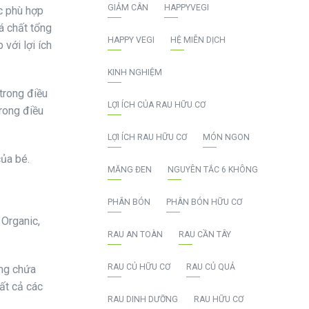
GIẢM CÂN
HAPPYVEGI
ọc phù hợp
á chất tổng
HAPPY VEGI
HỆ MIỄN DỊCH
với lợi ích
KINH NGHIỆM
 trong điều
LỢI ÍCH CỦA RAU HỮU CƠ
trong điều
LỢI ÍCH RAU HỮU CƠ
MÓN NGON
của bé.
MĂNG ĐEN
NGUYÊN TẮC 6 KHÔNG
PHÂN BÓN
PHÂN BÓN HỮU CƠ
 Organic,
RAU AN TOÀN
RAU CẦN TÂY
RAU CỦ HỮU CƠ
RAU CỦ QUẢ
ông chứa
ất cả các
RAU DINH DƯỠNG
RAU HỮU CƠ