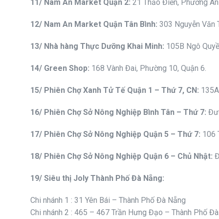
11
/ Nam An Market
Quận 2
:
21 Thảo Điền, Phường An
12
/ Nam An Market
Quận Tân Bình
:
303 Nguyễn Văn T
13
/ Nhà
hàng Thực Dưỡng Khai Minh
:
105B Ngô Quyền
14
/ Green Shop:
168 Vành Đai, Phường 10, Quận 6.
1
5
/ Phiên
Chợ Xanh Tử Tế Quận 1 – Thứ 7, CN
:
135A 
1
6
/ Phiên
Chợ Sở Nông Nghiệp Bình Tân – Thứ 7
:
Đườ
1
7
/ Phiên
Chợ Sở Nông Nghiệp Quận 5 – Thứ 7
:
106 
1
8
/ Phiên
Chợ Sở Nông Nghiệp Quận 6 – Chủ Nhật
:
Đ
19/ Siêu thị Joly Thành Phố Đà Nẵng:
Chi nhánh 1 : 31 Yên Bái – Thành Phố Đà Nẵng
Chi nhánh 2 : 465 – 467 Trần Hưng Đạo – Thành Phố Đ