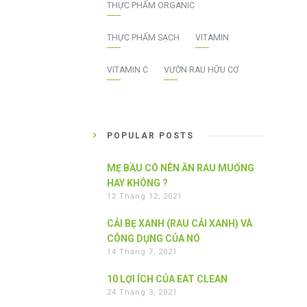
THỰC PHẨM ORGANIC
THỰC PHẨM SẠCH
VITAMIN
VITAMIN C
VƯỜN RAU HỮU CƠ
POPULAR POSTS
MẸ BẦU CÓ NÊN ĂN RAU MUỐNG
HAY KHÔNG ?
12 Tháng 12, 2021
CẢI BẸ XANH (RAU CẢI XANH) VÀ
CÔNG DỤNG CỦA NÓ
14 Tháng 7, 2021
10 LỢI ÍCH CỦA EAT CLEAN
24 Tháng 3, 2021