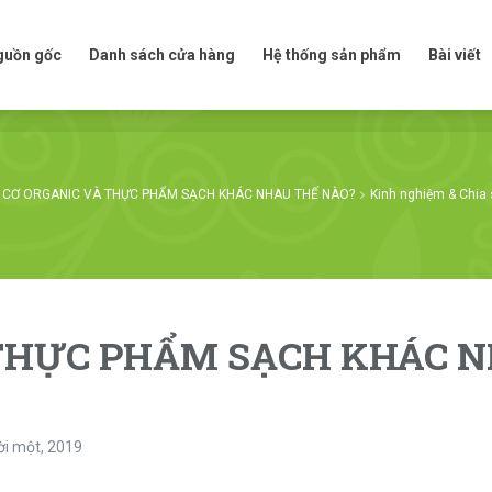
t nguồn gốc
Danh sách cửa hàng
Hệ thống sản phẩm
Bài viế
nguồn gốc
Danh sách cửa hàng
Hệ thống sản phẩm
Bài viết
 CƠ ORGANIC VÀ THỰC PHẨM SẠCH KHÁC NHAU THẾ NÀO?
Kinh nghiệm & Chia 
 THỰC PHẨM SẠCH KHÁC 
i một, 2019