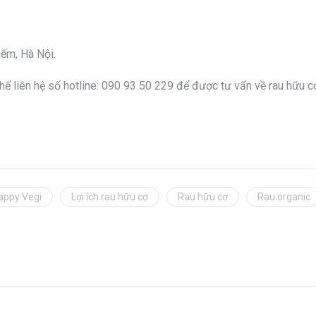
iếm, Hà Nội.
 thể liên hệ số hotline: 090 93 50 229 để được tư vấn về rau hữu 
appy Vegi
Lợi ích rau hữu cơ
Rau hữu cơ
Rau organic