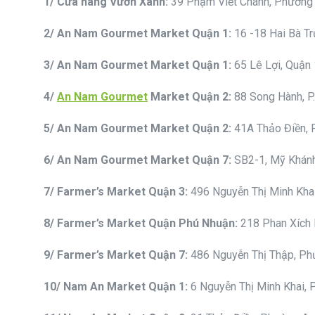
1
/ Cửa hàng Vườn Xanh:
39 Phạm Viết Chánh, Phường 
2
/ An Nam Gourmet
Market
Quận 1
:
16 -18 Hai Bà T
3
/ An Nam Gourmet
Market
Quận
1:
65 Lê Lợi, Quận 
4
/
An Nam Gourmet
Market
Quận 2
:
88 Song Hành, P
5
/ An Nam Gourmet
Market
Quận 2
:
41A Thảo Điền, P
6
/ An Nam Gourmet
Market
Quận 7
:
SB2-1, Mỹ Khán
7
/ Fa
r
mer
’s Market Quận 3
:
496 Nguyễn Thị Minh Khai
8
/ Fa
r
mer
’s Market Quận Phú Nhuận
:
218 Phan Xích
9
/ Fa
r
mer
’s Market Quận 7
:
486 Nguyễn Thị Thập, Ph
10
/ Nam An Market
Quận 1
:
6 Nguyễn Thị Minh Khai, 