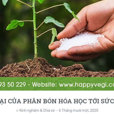
ẠI CỦA PHÂN BÓN HÓA HỌC TỚI SỨ
in
Kinh nghiệm & Chia sẻ
6 Tháng mười một, 2020