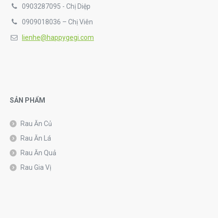
0903287095 - Chị Diệp
0909018036 – Chị Viên
lienhe@happygegi.com
SẢN PHẨM
Rau Ăn Củ
Rau Ăn Lá
Rau Ăn Quả
Rau Gia Vị