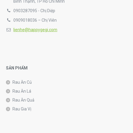
Bình Thạnh, TP Hồ Chí Minh
0903287095 - Chị Diệp
0909018036 – Chị Viên
lienhe@happygegi.com
SẢN PHẨM
Rau Ăn Củ
Rau Ăn Lá
Rau Ăn Quả
Rau Gia Vị