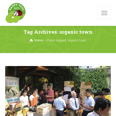
Tag Archives: organic town
Home
Posts tagged: organic town