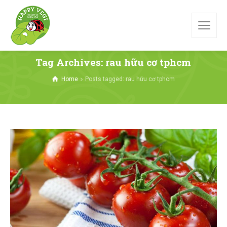
Tag Archives: rau hữu cơ tphcm
Home
Posts tagged: rau hữu cơ tphcm