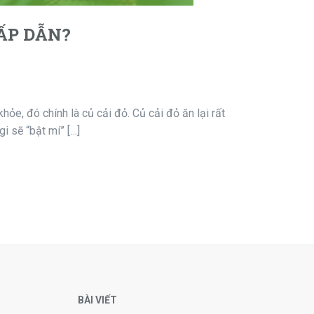
ẤP DẪN?
hỏe, đó chính là củ cải đỏ. Củ cải đỏ ăn lại rất
i sẽ “bật mí” […]
BÀI VIẾT