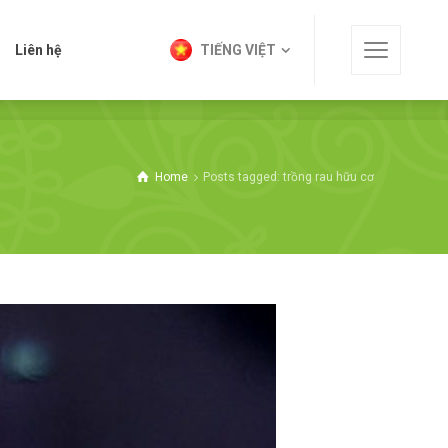
t
Liên hệ
TIẾNG VIỆT
Liên hệ
TIẾNG VIỆT
Home
Posts tagged: trồng rau hữu cơ