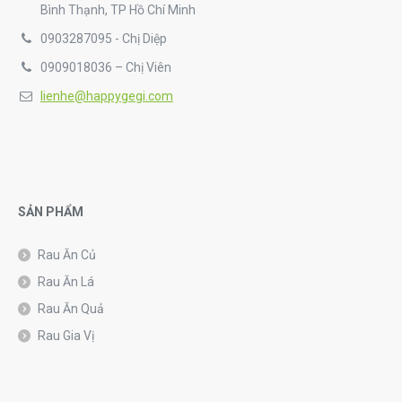
Bình Thạnh, TP Hồ Chí Minh
0903287095 - Chị Diệp
0909018036 – Chị Viên
lienhe@happygegi.com
SẢN PHẨM
Rau Ăn Củ
Rau Ăn Lá
Rau Ăn Quả
Rau Gia Vị