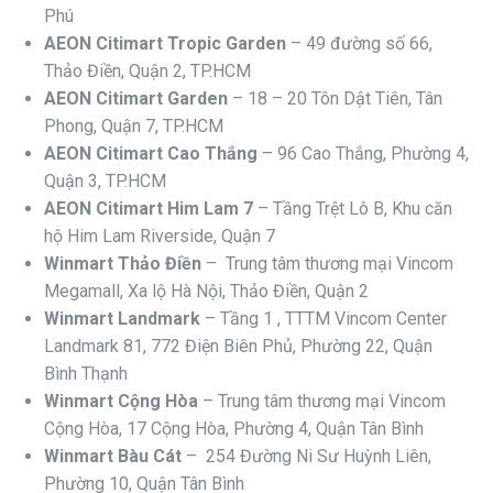
Phú
AEON Citimart Tropic Garden
– 49 đường số 66,
Thảo Điền, Quận 2, TP.HCM
AEON Citimart Garden
– 18 – 20 Tôn Dật Tiên, Tân
Phong, Quận 7, TP.HCM
AEON Citimart Cao Thắng
– 96 Cao Thắng, Phường 4,
Quận 3, TP.HCM
AEON Citimart Him Lam 7
– Tầng Trệt Lô B, Khu căn
hộ Him Lam Riverside, Quận 7
Winmart Thảo Điền
–
Trung tâm thương mại Vincom
Megamall, Xa lộ Hà Nội, Thảo Điền, Quận 2
Winmart Landmark
– Tầng 1 , TTTM Vincom Center
Landmark 81, 772 Điện Biên Phủ, Phường 22, Quận
Bình Thạnh
Winmart Cộng Hòa
–
Trung tâm thương mại Vincom
Cộng Hòa,
17 Cộng Hòa, Phường 4, Quận Tân Bình
Winmart Bàu Cát
–
254 Đường Ni Sư Huỳnh Liên,
Phường 10, Quận Tân Bình