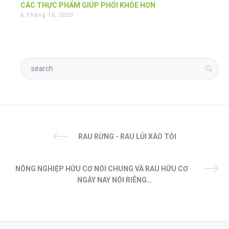
CÁC THỰC PHẨM GIÚP PHỔI KHỎE HƠN
6 Tháng 10, 2020
RAU RỪNG - RAU LỦI XÀO TỎI
NÔNG NGHIỆP HỮU CƠ NÓI CHUNG VÀ RAU HỮU CƠ
NGÀY NAY NÓI RIÊNG…