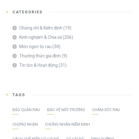
CATEGORIES
Chứng chỉ & Kiểm định
(19)
Kinh nghiệm & Chia sẻ
(206)
Món ngon từ rau
(34)
Thường thức gia đình
(9)
Tin tức & Hoạt động
(31)
TAGS
BẢO QUẢN RAU
BẢO VỆ MÔI TRƯỜNG
CHĂM SÓC RAU
CHỨNG NHẬN
CHỨNG NHẬN KIỂM ĐỊNH
CÁCH CHẾ BIẾN CỦ CẢI ĐỎ
CỦ CẢI ĐỎ
DINH DƯỠNG