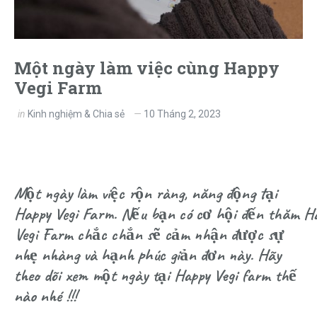
Một ngày làm việc cùng Happy
Vegi Farm
in
Kinh nghiệm & Chia sẻ
10 Tháng 2, 2023
Một ngày làm việc rộn ràng, năng động tại
Happy Vegi Farm. Nếu bạn có cơ hội đến thăm
H
Vegi Farm
chắc chắn sẽ cảm nhận được sự
nhẹ nhàng và hạnh phúc giản đơn này. Hãy
theo dõi xem một ngày tại Happy Vegi farm thế
nào nhé !!!