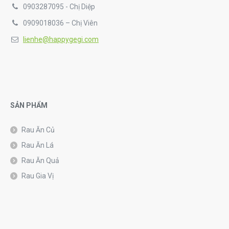
0903287095 - Chị Diệp
0909018036 – Chị Viên
lienhe@happygegi.com
SẢN PHẨM
Rau Ăn Củ
Rau Ăn Lá
Rau Ăn Quả
Rau Gia Vị