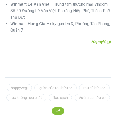
Winmart Lê Văn Việt
–
Trung tâm thương mại Vincom
Số 50 Đường Lê Văn Việt, Phường Hiệp Phú, Thành Phố
Thủ Đức
Winmart Hưng Gia
– sky garden 3, Phường Tân Phong,
Quận 7
HappyVegi
happyvegi
lợi ích của rau hữu cơ
rau củ hữu cơ
rau không hóa chất
Rau sạch
Vườn rau hữu cơ