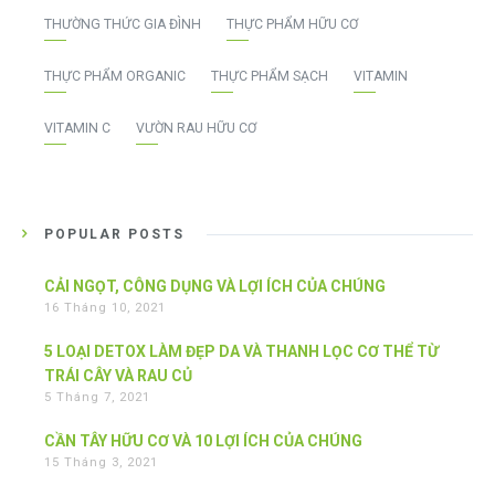
THƯỜNG THỨC GIA ĐÌNH
THỰC PHẨM HỮU CƠ
THỰC PHẨM ORGANIC
THỰC PHẨM SẠCH
VITAMIN
VITAMIN C
VƯỜN RAU HỮU CƠ
POPULAR POSTS
CẢI NGỌT, CÔNG DỤNG VÀ LỢI ÍCH CỦA CHÚNG
16 Tháng 10, 2021
5 LOẠI DETOX LÀM ĐẸP DA VÀ THANH LỌC CƠ THỂ TỪ
TRÁI CÂY VÀ RAU CỦ
5 Tháng 7, 2021
CẦN TÂY HỮU CƠ VÀ 10 LỢI ÍCH CỦA CHÚNG
15 Tháng 3, 2021