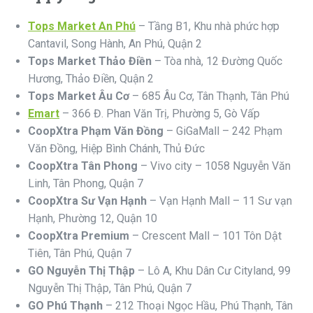
Tops Market An Phú
– Tầng B1, Khu nhà phức hợp
Cantavil, Song Hành, An Phú, Quận 2
Tops Market Thảo Điền
– Tòa nhà, 12 Đường Quốc
Hương, Thảo Điền, Quận 2
Tops Market Âu Cơ
– 685 Âu Cơ, Tân Thạnh, Tân Phú
Emart
– 366 Đ. Phan Văn Trị, Phường 5, Gò Vấp
CoopXtra Phạm Văn Đồng
– GiGaMall – 242 Phạm
Văn Đồng, Hiệp Bình Chánh, Thủ Đức
CoopXtra Tân Phong
– Vivo city – 1058 Nguyễn Văn
Linh, Tân Phong, Quận 7
CoopXtra Sư Vạn Hạnh
– Vạn Hạnh Mall – 11 Sư vạn
Hạnh, Phường 12, Quận 10
CoopXtra Premium
– Crescent Mall – 101 Tôn Dật
Tiên, Tân Phú, Quận 7
GO Nguyễn Thị Thập
– Lô A, Khu Dân Cư Cityland, 99
Nguyễn Thị Thập, Tân Phú, Quận 7
GO Phú Thạnh
– 212 Thoại Ngọc Hầu, Phú Thạnh, Tân