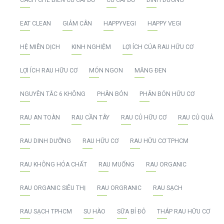
EAT CLEAN
GIẢM CÂN
HAPPYVEGI
HAPPY VEGI
HỆ MIỄN DỊCH
KINH NGHIỆM
LỢI ÍCH CỦA RAU HỮU CƠ
LỢI ÍCH RAU HỮU CƠ
MÓN NGON
MĂNG ĐEN
NGUYÊN TẮC 6 KHÔNG
PHÂN BÓN
PHÂN BÓN HỮU CƠ
RAU AN TOÀN
RAU CẦN TÂY
RAU CỦ HỮU CƠ
RAU CỦ QUẢ
RAU DINH DƯỠNG
RAU HỮU CƠ
RAU HỮU CƠ TPHCM
RAU KHÔNG HÓA CHẤT
RAU MUỐNG
RAU ORGANIC
RAU ORGANIC SIÊU THỊ
RAU ORGRANIC
RAU SẠCH
RAU SẠCH TPHCM
SU HÀO
SỮA BÍ ĐỎ
THÁP RAU HỮU CƠ