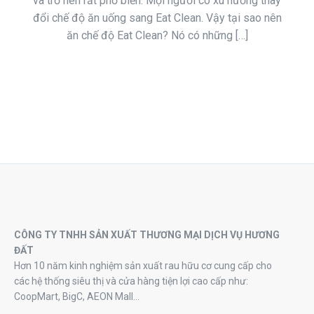
và trở nên rất phổ biến. Mọi người có xu hướng thay
đổi chế độ ăn uống sang Eat Clean. Vậy tại sao nên
ăn chế độ Eat Clean? Nó có những […]
CÔNG TY TNHH SẢN XUẤT THƯƠNG MẠI DỊCH VỤ HƯƠNG
ĐẤT
Hơn 10 năm kinh nghiệm sản xuất rau hữu cơ cung cấp cho
các hệ thống siêu thị và cửa hàng tiện lợi cao cấp như:
CoopMart, BigC, AEON Mall…