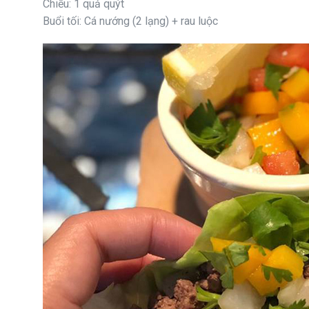
Chiều: 1 quả quýt
Buổi tối: Cá nướng (2 lạng) + rau luộc