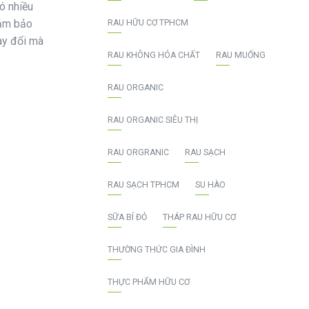
ó nhiều
đảm bảo
RAU HỮU CƠ TPHCM
ay đổi mà
RAU KHÔNG HÓA CHẤT
RAU MUỐNG
RAU ORGANIC
RAU ORGANIC SIÊU THỊ
RAU ORGRANIC
RAU SẠCH
RAU SẠCH TPHCM
SU HÀO
SỮA BÍ ĐỎ
THÁP RAU HỮU CƠ
THƯỜNG THỨC GIA ĐÌNH
THỰC PHẨM HỮU CƠ