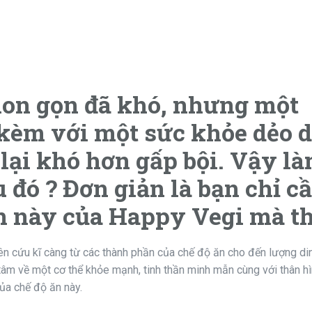
hon gọn đã khó, nhưng một
 kèm với một sức khỏe dẻo d
lại khó hơn gấp bội. Vậy l
u đó ? Đơn giản là bạn chỉ c
an này của Happy Vegi mà th
ên cứu kĩ càng từ các thành phần của chế độ ăn cho đến lượng d
âm về một cơ thể khỏe mạnh, tinh thần minh mẫn cùng với thân hì
ủa chế độ ăn này.