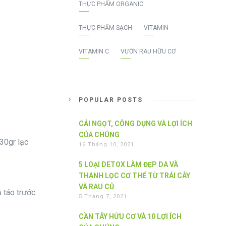
THỰC PHẨM ORGANIC
THỰC PHẨM SẠCH
VITAMIN
VITAMIN C
VƯỜN RAU HỮU CƠ
POPULAR POSTS
CẢI NGỌT, CÔNG DỤNG VÀ LỢI ÍCH
CỦA CHÚNG
 30gr lạc
16 Tháng 10, 2021
5 LOẠI DETOX LÀM ĐẸP DA VÀ
THANH LỌC CƠ THỂ TỪ TRÁI CÂY
VÀ RAU CỦ
ả táo trước
5 Tháng 7, 2021
CẦN TÂY HỮU CƠ VÀ 10 LỢI ÍCH