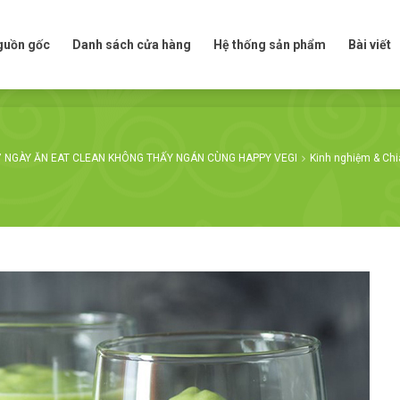
t nguồn gốc
Danh sách cửa hàng
Hệ thống sản phẩm
Bài viế
nguồn gốc
Danh sách cửa hàng
Hệ thống sản phẩm
Bài viết
7 NGÀY ĂN EAT CLEAN KHÔNG THẤY NGÁN CÙNG HAPPY VEGI
Kinh nghiệm & Chi