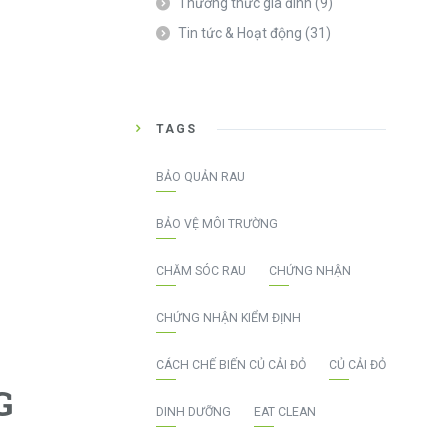
Thường thức gia đình
(9)
Tin tức & Hoạt động
(31)
TAGS
BẢO QUẢN RAU
BẢO VỆ MÔI TRƯỜNG
CHĂM SÓC RAU
CHỨNG NHẬN
CHỨNG NHẬN KIỂM ĐỊNH
CÁCH CHẾ BIẾN CỦ CẢI ĐỎ
CỦ CẢI ĐỎ
G
DINH DƯỠNG
EAT CLEAN