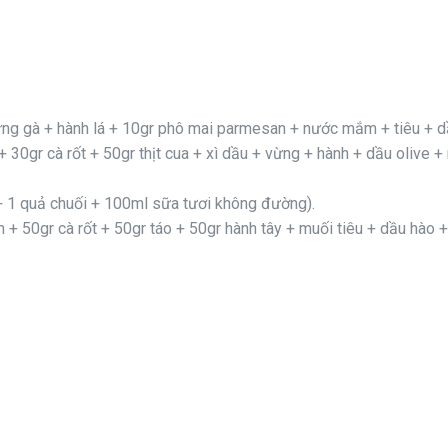
ứng gà + hành lá + 10gr phô mai parmesan + nước mắm + tiêu + dầ
 30gr cà rốt + 50gr thịt cua + xì dầu + vừng + hành + dầu olive +
i + 1 quả chuối + 100ml sữa tươi không đường).
 + 50gr cà rốt + 50gr táo + 50gr hành tây + muối tiêu + dầu hào +