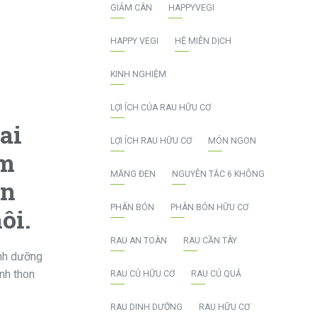
GIẢM CÂN
HAPPYVEGI
HAPPY VEGI
HỆ MIỄN DỊCH
KINH NGHIỆM
LỢI ÍCH CỦA RAU HỮU CƠ
ai
LỢI ÍCH RAU HỮU CƠ
MÓN NGON
àm
MĂNG ĐEN
NGUYÊN TẮC 6 KHÔNG
ần
PHÂN BÓN
PHÂN BÓN HỮU CƠ
ôi.
RAU AN TOÀN
RAU CẦN TÂY
inh dưỡng
nh thon
RAU CỦ HỮU CƠ
RAU CỦ QUẢ
RAU DINH DƯỠNG
RAU HỮU CƠ