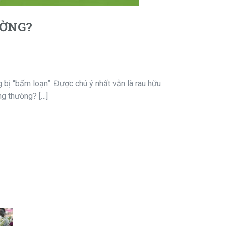
ƯỜNG?
ng bị “bấm loạn”. Được chú ý nhất vẫn là rau hữu
ng thường? […]