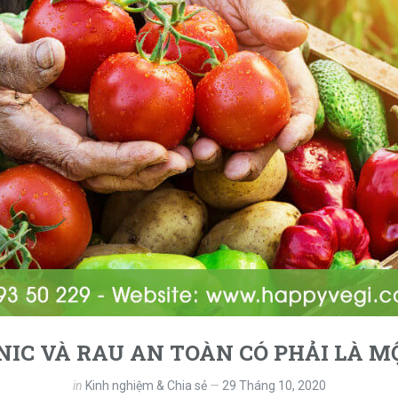
IC VÀ RAU AN TOÀN CÓ PHẢI LÀ MỘ
in
Kinh nghiệm & Chia sẻ
29 Tháng 10, 2020