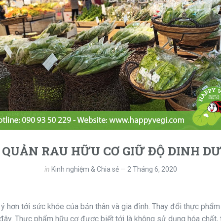
 QUẢN RAU HỮU CƠ GIỮ ĐỘ DINH D
in
Kinh nghiệm & Chia sẻ
2 Tháng 6, 2020
 hơn tới sức khỏe của bản thân và gia đình. Thay đổi thực phẩ
ây. Thực phẩm hữu cơ được biết tới là không sử dụng hóa chất, th