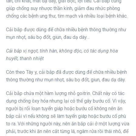
tân, chỉ khát, mát dạ dày, giải độc, lợi tiểu. Cải bắp cũng
giúp chống suy nhược thần kinh, giảm đau nhức phòng
chống các bệnh ung thư, tim mạch và nhiều loại bệnh khác.
Cải bắp được dùng để chữa nhiều bệnh thông thường như
mụn nhọt, sâu bọ đốt, giun, đau dạ dày…
Cải bắp vị ngọt, tính hàn, không độc, có tác dụng hòa
huyết, thanh nhiệt
Còn theo Tây y, cải bắp đã được dùng để chữa nhiều bệnh
thông thường như mụn nhọt, sâu bọ đốt, giun, đau dạ dày.
Cải bắp chứa một hàm lượng nhỏ goitrin. Chất này có tác
dụng chống ôxy hóa nhưng lại có thể gây bướu cổ. Vì vậy,
người bị rối loạn tuyến giáp hoặc bướu cổ không nên ăn
bắp cải vì nếu không sẽ làm tuyến giáp hoặc bướu cổ phù
to ra. Với những người này, nên ăn bắp cải ở một lượng vừa
phải, trước khi ăn nên cắt từng lá, ngâm rửa rồi thái nhỏ, để