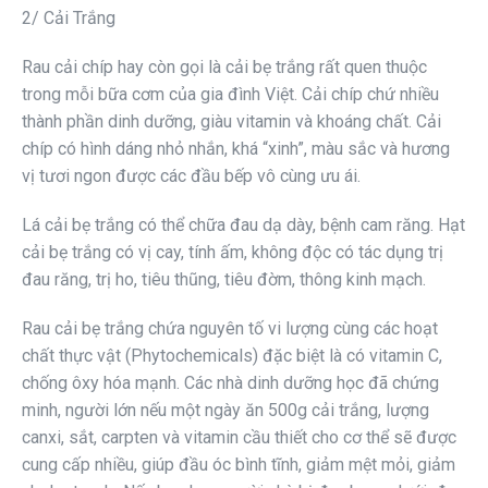
2/ Cải Trắng
Rau cải chíp hay còn gọi là cải bẹ trắng rất quen thuộc
trong mỗi bữa cơm của gia đình Việt. Cải chíp chứ nhiều
thành phần dinh dưỡng, giàu vitamin và khoáng chất. Cải
chíp có hình dáng nhỏ nhắn, khá “xinh”, màu sắc và hương
vị tươi ngon được các đầu bếp vô cùng ưu ái.
Lá cải bẹ trắng có thể chữa đau dạ dày, bệnh cam răng. Hạt
cải bẹ trắng có vị cay, tính ấm, không độc có tác dụng trị
đau răng, trị ho, tiêu thũng, tiêu đờm, thông kinh mạch.
Rau cải bẹ trắng chứa nguyên tố vi lượng cùng các hoạt
chất thực vật (Phytochemicals) đặc biệt là có vitamin C,
chống ôxy hóa mạnh. Các nhà dinh dưỡng học đã chứng
minh, người lớn nếu một ngày ăn 500g cải trắng, lượng
canxi, sắt, carpten và vitamin cầu thiết cho cơ thể sẽ được
cung cấp nhiều, giúp đầu óc bình tĩnh, giảm mệt mỏi, giảm