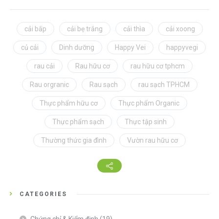
cải bắp
cải bẹ trắng
cải thìa
cải xoong
củ cải
Dinh dưỡng
Happy Vei
happyvegi
rau cải
Rau hữu cơ
rau hữu cơ tphcm
Rau orgranic
Rau sạch
rau sạch TPHCM
Thực phẩm hữu cơ
Thực phẩm Organic
Thực phẩm sạch
Thực tập sinh
Thường thức gia đình
Vườn rau hữu cơ
CATEGORIES
Chứng chỉ & Kiểm định
(19)