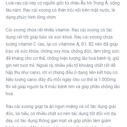
Loài rau cải này có nguồn gốc từ châu Âu tới Trung Á, sống
lâu năm. Rau cải xoong có thân trôi nổi trên mặt nước, lá
dạng phức hình lông chim.
Cải xoong chứa rất nhiều vitamin. Rau cải xoong có tác
dụng rất tốt giúp bảo vệ sức khoẻ. Rau cải xoong chứa
lượng vitamin C cao, lại có vitamine A, B1, B2 nên đã giúp
bảo vệ sức khỏe, chống oxy hóa, chống độc, làm tăng sức
đề kháng cho cơ thể, chống hiện tượng lão hoá bệnh lý, giữ
gìn nét tươi trẻ. Ngoài ra, nhiều yếu tố khoáng chất rất dễ
hấp thu như canxi, iôt vì chúng đều ở dạng liên kết hữu cơ.
Nếu lượng canxi đầy đủ mỗi ngày cho cơ thể là 1.000mg
thì sẽ giúp người ta ít mắc bệnh tim và góp phần chống lão
hoá.
Rau cải xoong giúp ta ăn ngon miệng và có tác dụng giải
độc, lợi tiểu, có nhiều chất xơ nên tác dụng tốt đối với dạ
dày, có tác dụng thông gan mật và góp phần làm giảm