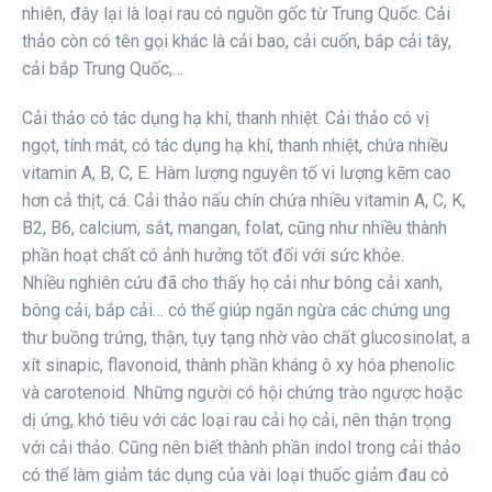
nhiên, đây lại là loại rau có nguồn gốc từ Trung Quốc. Cải
thảo còn có tên gọi khác là cải bao, cải cuốn, bắp cải tây,
cải bắp Trung Quốc,…
Cải thảo có tác dụng hạ khí, thanh nhiệt. Cải thảo có vị
ngọt, tính mát, có tác dụng hạ khí, thanh nhiệt, chứa nhiều
vitamin A, B, C, E. Hàm lượng nguyên tố vi lượng kẽm cao
hơn cả thịt, cá. Cải thảo nấu chín chứa nhiều vitamin A, C, K,
B2, B6, calcium, sắt, mangan, folat, cũng như nhiều thành
phần hoạt chất có ảnh hưởng tốt đối với sức khỏe.
Nhiều nghiên cứu đã cho thấy họ cải như bông cải xanh,
bông cải, bắp cải… có thể giúp ngăn ngừa các chứng ung
thư buồng trứng, thận, tụy tạng nhờ vào chất glucosinolat, a
xít sinapic, flavonoid, thành phần kháng ô xy hóa phenolic
và carotenoid. Những người có hội chứng trào ngược hoặc
dị ứng, khó tiêu với các loại rau cải họ cải, nên thận trọng
với cải thảo. Cũng nên biết thành phần indol trong cải thảo
có thể làm giảm tác dụng của vài loại thuốc giảm đau có