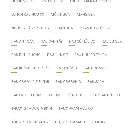
HỆ MIỄN DỊCH
KINH NGHIỆM
LỢI ÍCH CỦA RAU HỮU CƠ
LỢI ÍCH RAU HỮU CƠ
MÓN NGON
MĂNG ĐEN
NGUYÊN TẮC 6 KHÔNG
PHÂN BÓN
PHÂN BÓN HỮU CƠ
RAU AN TOÀN
RAU CẦN TÂY
RAU CỦ HỮU CƠ
RAU CỦ QUẢ
RAU DINH DƯỠNG
RAU HỮU CƠ
RAU HỮU CƠ TPHCM
RAU KHÔNG HÓA CHẤT
RAU MUỐNG
RAU ORGANIC
RAU ORGANIC SIÊU THỊ
RAU ORGRANIC
RAU SẠCH
RAU SẠCH TPHCM
SU HÀO
SỮA BÍ ĐỎ
THÁP RAU HỮU CƠ
THƯỜNG THỨC GIA ĐÌNH
THỰC PHẨM HỮU CƠ
THỰC PHẨM ORGANIC
THỰC PHẨM SẠCH
VITAMIN