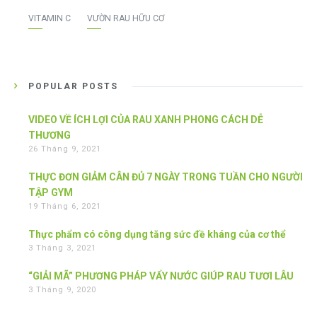
VITAMIN C
VƯỜN RAU HỮU CƠ
POPULAR POSTS
VIDEO VỀ ÍCH LỢI CỦA RAU XANH PHONG CÁCH DỄ
THƯƠNG
26 Tháng 9, 2021
THỰC ĐƠN GIẢM CÂN ĐỦ 7 NGÀY TRONG TUẦN CHO NGƯỜI
TẬP GYM
19 Tháng 6, 2021
Thực phẩm có công dụng tăng sức đề kháng của cơ thể
3 Tháng 3, 2021
“GIẢI MÃ” PHƯƠNG PHÁP VẨY NƯỚC GIÚP RAU TƯƠI LÂU
3 Tháng 9, 2020