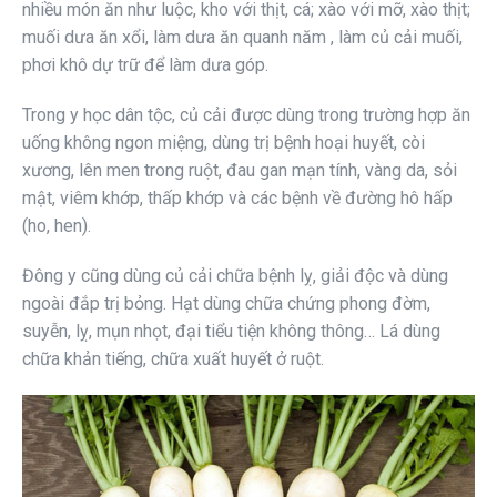
nhiều món ăn như luộc, kho với thịt, cá; xào với mỡ, xào thịt;
muối dưa ăn xổi, làm dưa ăn quanh năm , làm củ cải muối,
phơi khô dự trữ để làm dưa góp.
Trong y học dân tộc, củ cải được dùng trong trường hợp ăn
uống không ngon miệng, dùng trị bệnh hoại huyết, còi
xương, lên men trong ruột, đau gan mạn tính, vàng da, sỏi
mật, viêm khớp, thấp khớp và các bệnh về đường hô hấp
(ho, hen).
Đông y cũng dùng củ cải chữa bệnh lỵ, giải độc và dùng
ngoài đắp trị bỏng. Hạt dùng chữa chứng phong đờm,
suyễn, lỵ, mụn nhọt, đại tiểu tiện không thông… Lá dùng
chữa khản tiếng, chữa xuất huyết ở ruột.