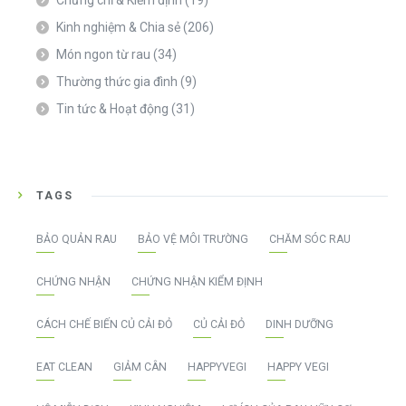
Kinh nghiệm & Chia sẻ
(206)
Món ngon từ rau
(34)
Thường thức gia đình
(9)
Tin tức & Hoạt động
(31)
TAGS
BẢO QUẢN RAU
BẢO VỆ MÔI TRƯỜNG
CHĂM SÓC RAU
CHỨNG NHẬN
CHỨNG NHẬN KIỂM ĐỊNH
CÁCH CHẾ BIẾN CỦ CẢI ĐỎ
CỦ CẢI ĐỎ
DINH DƯỠNG
EAT CLEAN
GIẢM CÂN
HAPPYVEGI
HAPPY VEGI