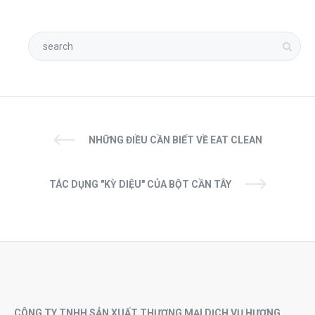
NHỮNG ĐIỀU CẦN BIẾT VỀ EAT CLEAN
TÁC DỤNG "KỲ DIỆU" CỦA BỘT CẦN TÂY
CÔNG TY TNHH SẢN XUẤT THƯƠNG MẠI DỊCH VỤ HƯƠNG