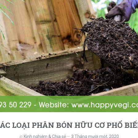
ÁC LOẠI PHÂN BÓN HỮU CƠ PHỔ BI
in
Kinh nghiệm & Chia sẻ
3 Tháng mười một, 2020