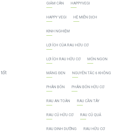
GIẢM CÂN
HAPPYVEGI
HAPPY VEGI
HỆ MIỄN DỊCH
KINH NGHIỆM
LỢI ÍCH CỦA RAU HỮU CƠ
LỢI ÍCH RAU HỮU CƠ
MÓN NGON
tốt
MĂNG ĐEN
NGUYÊN TẮC 6 KHÔNG
PHÂN BÓN
PHÂN BÓN HỮU CƠ
RAU AN TOÀN
RAU CẦN TÂY
RAU CỦ HỮU CƠ
RAU CỦ QUẢ
RAU DINH DƯỠNG
RAU HỮU CƠ