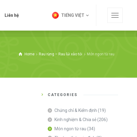
t
Liên hệ
TIẾNG VIỆT
Liên hệ
TIẾNG VIỆT
Home
Rau rừng – Rau lủi xào tỏi
Món ngon từ rau
CATEGORIES
Chứng chỉ & Kiểm định
(19)
Kinh nghiệm & Chia sẻ
(206)
Món ngon từ rau
(34)