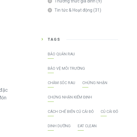
Thường thức gia đình
(9)
Tin tức & Hoạt động
(31)
TAGS
BẢO QUẢN RAU
BẢO VỆ MÔI TRƯỜNG
CHĂM SÓC RAU
CHỨNG NHẬN
 đặc
 Món
CHỨNG NHẬN KIỂM ĐỊNH
CÁCH CHẾ BIẾN CỦ CẢI ĐỎ
CỦ CẢI ĐỎ
DINH DƯỠNG
EAT CLEAN