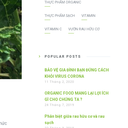
THỰC PHẨM ORGANIC
THỰC PHẨM SẠCH
VITAMIN
VITAMIN C
VƯỜN RAU HỮU CƠ
POPULAR POSTS
BẢO VỆ GIA ĐÌNH BẠN ĐÚNG CÁCH
KHỎI VIRUS CORONA
11 Tháng 2, 2020
ORGANIC FOOD MANG LẠI LỢI ÍCH
GÌ CHO CHÚNG TA ?
24 Tháng 7, 2019
Phân biệt giữa rau hữu cơ và rau
sạch
thức