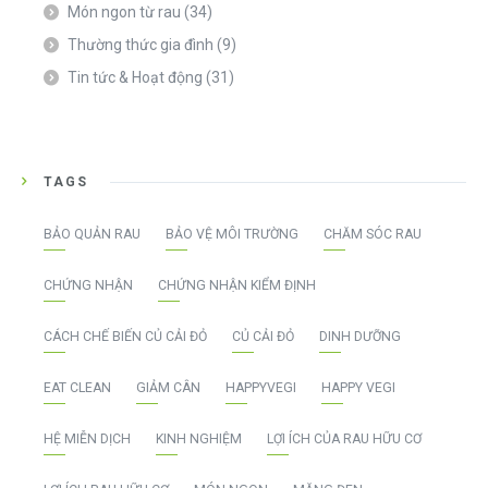
Món ngon từ rau
(34)
Thường thức gia đình
(9)
Tin tức & Hoạt động
(31)
TAGS
BẢO QUẢN RAU
BẢO VỆ MÔI TRƯỜNG
CHĂM SÓC RAU
CHỨNG NHẬN
CHỨNG NHẬN KIỂM ĐỊNH
CÁCH CHẾ BIẾN CỦ CẢI ĐỎ
CỦ CẢI ĐỎ
DINH DƯỠNG
EAT CLEAN
GIẢM CÂN
HAPPYVEGI
HAPPY VEGI
HỆ MIỄN DỊCH
KINH NGHIỆM
LỢI ÍCH CỦA RAU HỮU CƠ