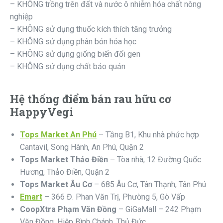
– KHÔNG trồng trên đất và nước ô nhiễm hóa chất nông
nghiệp
– KHÔNG sử dụng thuốc kích thích tăng trưởng
– KHÔNG sử dụng phân bón hóa học
– KHÔNG sử dụng giống biến đổi gen
– KHÔNG sử dụng chất bảo quản
Hệ thống điểm bán rau hữu cơ
HappyVegi
Tops Market An Phú
– Tầng B1, Khu nhà phức hợp
Cantavil, Song Hành, An Phú, Quận 2
Tops Market Thảo Điền
– Tòa nhà, 12 Đường Quốc
Hương, Thảo Điền, Quận 2
Tops Market Âu Cơ
– 685 Âu Cơ, Tân Thạnh, Tân Phú
Emart
– 366 Đ. Phan Văn Trị, Phường 5, Gò Vấp
CoopXtra Phạm Văn Đồng
– GiGaMall – 242 Phạm
Văn Đồng, Hiệp Bình Chánh, Thủ Đức