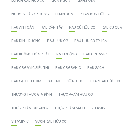
LỢI ÍCH RAU HỮU CƠ
MÓN NGON
MĂNG ĐEN
NGUYÊN TẮC 6 KHÔNG
PHÂN BÓN
PHÂN BÓN HỮU CƠ
RAU AN TOÀN
RAU CẦN TÂY
RAU CỦ HỮU CƠ
RAU CỦ QUẢ
RAU DINH DƯỠNG
RAU HỮU CƠ
RAU HỮU CƠ TPHCM
RAU KHÔNG HÓA CHẤT
RAU MUỐNG
RAU ORGANIC
RAU ORGANIC SIÊU THỊ
RAU ORGRANIC
RAU SẠCH
RAU SẠCH TPHCM
SU HÀO
SỮA BÍ ĐỎ
THÁP RAU HỮU CƠ
THƯỜNG THỨC GIA ĐÌNH
THỰC PHẨM HỮU CƠ
THỰC PHẨM ORGANIC
THỰC PHẨM SẠCH
VITAMIN
VITAMIN C
VƯỜN RAU HỮU CƠ