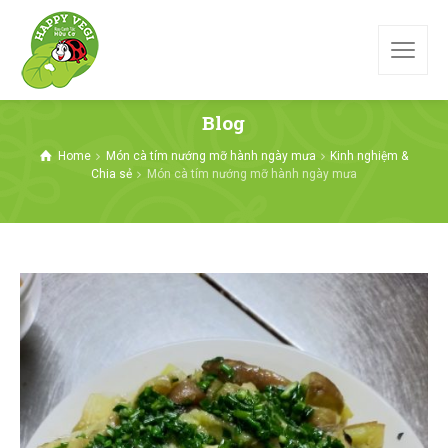
Blog
Home
Món cà tím nướng mỡ hành ngày mưa
Kinh nghiệm &
Chia sẻ
Món cà tím nướng mỡ hành ngày mưa