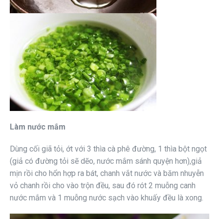
Làm nước mắm
Dùng cối giã tỏi, ớt với 3 thìa cà phê đường, 1 thìa bột ngọt
(giả có đường tỏi sẽ dẽo, nước mắm sánh quyện hơn),giả
mịn rồi cho hổn hợp ra bát, chanh vắt nước và băm nhuyễn
vỏ chanh rồi cho vào trộn đều, sau đó rót 2 muỗng canh
nước mắm và 1 muỗng nước sạch vào khuấy đều là xong.