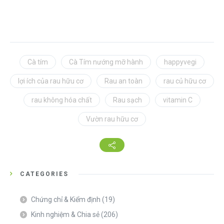
Cà tím
Cà Tím nướng mỡ hành
happyvegi
lợi ích của rau hữu cơ
Rau an toàn
rau củ hữu cơ
rau không hóa chất
Rau sạch
vitamin C
Vườn rau hữu cơ
CATEGORIES
Chứng chỉ & Kiểm định
(19)
Kinh nghiệm & Chia sẻ
(206)