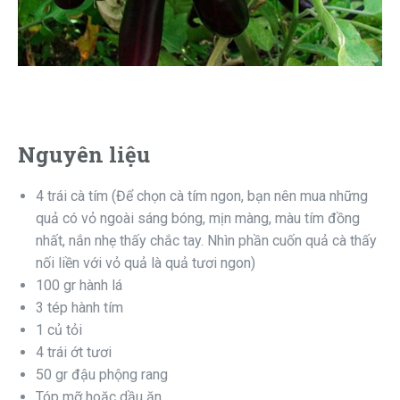
Nguyên liệu
4
trái
cà tím (Để chọn cà tím ngon, bạn nên mua những
quả có vỏ ngoài sáng bóng, mịn màng, màu tím đồng
nhất, nắn nhẹ thấy chắc tay. Nhìn phần cuốn quả cà thấy
nối liền với vỏ quả là quả tươi ngon)
100
gr
hành lá
3
tép
hành tím
1
củ
tỏi
4
trái
ớt tươi
50
gr
đậu phộng rang
Tóp mỡ hoặc dầu ăn