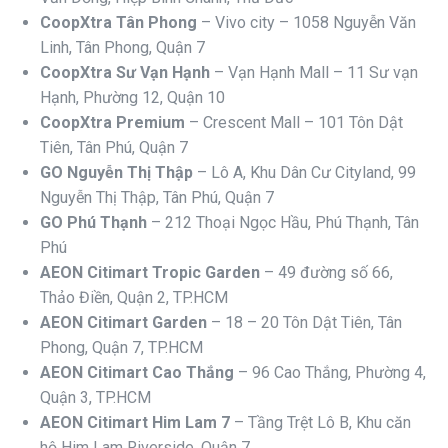
CoopXtra Tân Phong
– Vivo city – 1058 Nguyễn Văn
Linh, Tân Phong, Quận 7
CoopXtra Sư Vạn Hạnh
– Vạn Hạnh Mall – 11 Sư vạn
Hạnh, Phường 12, Quận 10
CoopXtra Premium
– Crescent Mall – 101 Tôn Dật
Tiên, Tân Phú, Quận 7
GO Nguyễn Thị Thập
– Lô A, Khu Dân Cư Cityland, 99
Nguyễn Thị Thập, Tân Phú, Quận 7
GO Phú Thạnh
– 212 Thoại Ngọc Hầu, Phú Thạnh, Tân
Phú
AEON Citimart Tropic Garden
– 49 đường số 66,
Thảo Điền, Quận 2, TP.HCM
AEON Citimart Garden
– 18 – 20 Tôn Dật Tiên, Tân
Phong, Quận 7, TP.HCM
AEON Citimart Cao Thắng
– 96 Cao Thắng, Phường 4,
Quận 3, TP.HCM
AEON Citimart Him Lam 7
– Tầng Trệt Lô B, Khu căn
hộ Him Lam Riverside, Quận 7