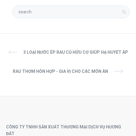
3 LOẠI NƯỚC ÉP RAU CỦ HỮU CƠ GIÚP HẠ HUYẾT ÁP
RAU THƠM HỖN HỢP - GIA VỊ CHO CÁC MÓN ĂN
CÔNG TY TNHH SẢN XUẤT THƯƠNG MẠI DỊCH VỤ HƯƠNG
ĐẤT