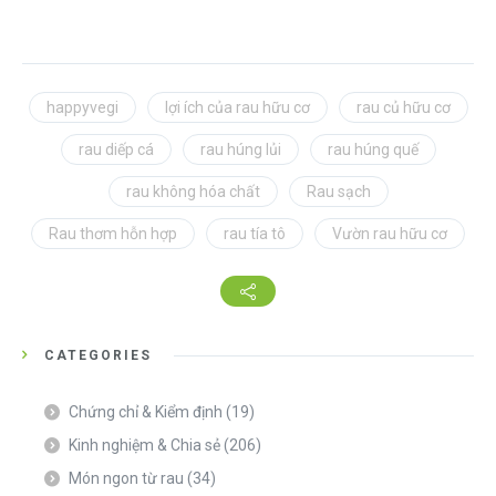
happyvegi
lợi ích của rau hữu cơ
rau củ hữu cơ
rau diếp cá
rau húng lủi
rau húng quế
rau không hóa chất
Rau sạch
Rau thơm hỗn hợp
rau tía tô
Vườn rau hữu cơ
CATEGORIES
Chứng chỉ & Kiểm định
(19)
Kinh nghiệm & Chia sẻ
(206)
Món ngon từ rau
(34)