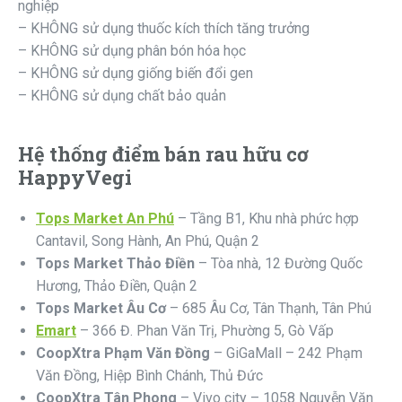
nghiệp
– KHÔNG sử dụng thuốc kích thích tăng trưởng
– KHÔNG sử dụng phân bón hóa học
– KHÔNG sử dụng giống biến đổi gen
– KHÔNG sử dụng chất bảo quản
Hệ thống điểm bán rau hữu cơ
HappyVegi
Tops Market An Phú
– Tầng B1, Khu nhà phức hợp
Cantavil, Song Hành, An Phú, Quận 2
Tops Market Thảo Điền
– Tòa nhà, 12 Đường Quốc
Hương, Thảo Điền, Quận 2
Tops Market Âu Cơ
– 685 Âu Cơ, Tân Thạnh, Tân Phú
Emart
– 366 Đ. Phan Văn Trị, Phường 5, Gò Vấp
CoopXtra Phạm Văn Đồng
– GiGaMall – 242 Phạm
Văn Đồng, Hiệp Bình Chánh, Thủ Đức
CoopXtra Tân Phong
– Vivo city – 1058 Nguyễn Văn