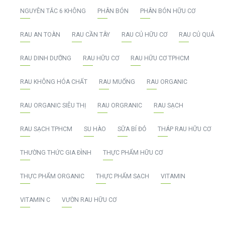
NGUYÊN TẮC 6 KHÔNG
PHÂN BÓN
PHÂN BÓN HỮU CƠ
RAU AN TOÀN
RAU CẦN TÂY
RAU CỦ HỮU CƠ
RAU CỦ QUẢ
RAU DINH DƯỠNG
RAU HỮU CƠ
RAU HỮU CƠ TPHCM
RAU KHÔNG HÓA CHẤT
RAU MUỐNG
RAU ORGANIC
RAU ORGANIC SIÊU THỊ
RAU ORGRANIC
RAU SẠCH
RAU SẠCH TPHCM
SU HÀO
SỮA BÍ ĐỎ
THÁP RAU HỮU CƠ
THƯỜNG THỨC GIA ĐÌNH
THỰC PHẨM HỮU CƠ
THỰC PHẨM ORGANIC
THỰC PHẨM SẠCH
VITAMIN
VITAMIN C
VƯỜN RAU HỮU CƠ