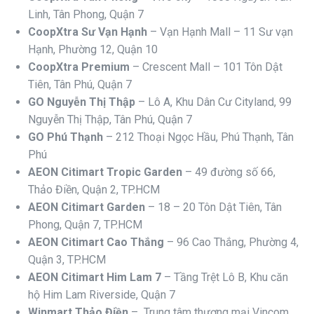
Linh, Tân Phong, Quận 7
CoopXtra Sư Vạn Hạnh
– Vạn Hạnh Mall – 11 Sư vạn
Hạnh, Phường 12, Quận 10
CoopXtra Premium
– Crescent Mall – 101 Tôn Dật
Tiên, Tân Phú, Quận 7
GO Nguyễn Thị Thập
– Lô A, Khu Dân Cư Cityland, 99
Nguyễn Thị Thập, Tân Phú, Quận 7
GO Phú Thạnh
– 212 Thoại Ngọc Hầu, Phú Thạnh, Tân
Phú
AEON Citimart Tropic Garden
– 49 đường số 66,
Thảo Điền, Quận 2, TP.HCM
AEON Citimart Garden
– 18 – 20 Tôn Dật Tiên, Tân
Phong, Quận 7, TP.HCM
AEON Citimart Cao Thắng
– 96 Cao Thắng, Phường 4,
Quận 3, TP.HCM
AEON Citimart Him Lam 7
– Tầng Trệt Lô B, Khu căn
hộ Him Lam Riverside, Quận 7
Winmart Thảo Điền
–
Trung tâm thương mại Vincom