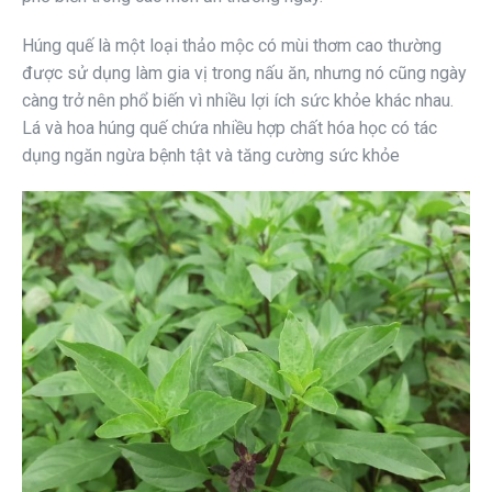
Húng quế là một loại thảo mộc có mùi thơm cao thường
được sử dụng làm gia vị trong nấu ăn, nhưng nó cũng ngày
càng trở nên phổ biến vì nhiều lợi ích sức khỏe khác nhau.
Lá và hoa húng quế chứa nhiều hợp chất hóa học có tác
dụng ngăn ngừa bệnh tật và tăng cường sức khỏe