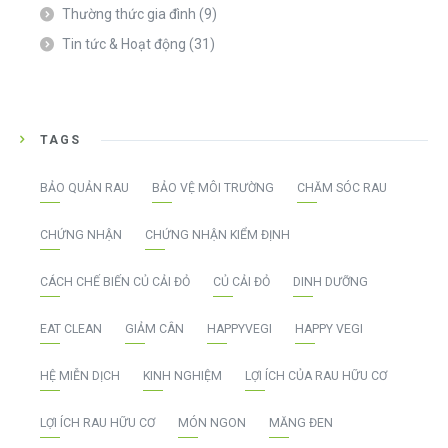
Thường thức gia đình
(9)
Tin tức & Hoạt động
(31)
TAGS
BẢO QUẢN RAU
BẢO VỆ MÔI TRƯỜNG
CHĂM SÓC RAU
CHỨNG NHẬN
CHỨNG NHẬN KIỂM ĐỊNH
CÁCH CHẾ BIẾN CỦ CẢI ĐỎ
CỦ CẢI ĐỎ
DINH DƯỠNG
EAT CLEAN
GIẢM CÂN
HAPPYVEGI
HAPPY VEGI
HỆ MIỄN DỊCH
KINH NGHIỆM
LỢI ÍCH CỦA RAU HỮU CƠ
LỢI ÍCH RAU HỮU CƠ
MÓN NGON
MĂNG ĐEN