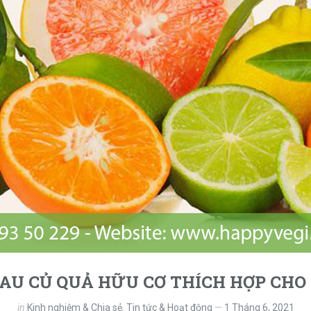
U CỦ QUẢ HỮU CƠ THÍCH HỢP CHO
in
Kinh nghiệm & Chia sẻ
,
Tin tức & Hoạt động
1 Tháng 6, 2021