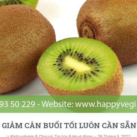
GIẢM CÂN BUỔI TỐI LUÔN CẦN SẴN
in
Kinh nghiệm & Chia sẻ
,
Tin tức & Hoạt động
29 Tháng 5, 2021