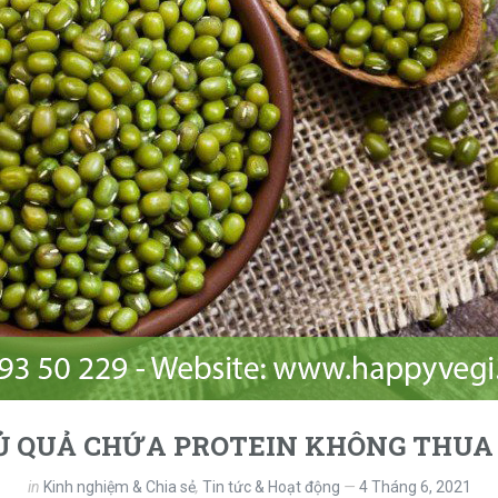
CỦ QUẢ CHỨA PROTEIN KHÔNG THUA
in
Kinh nghiệm & Chia sẻ
,
Tin tức & Hoạt động
4 Tháng 6, 2021