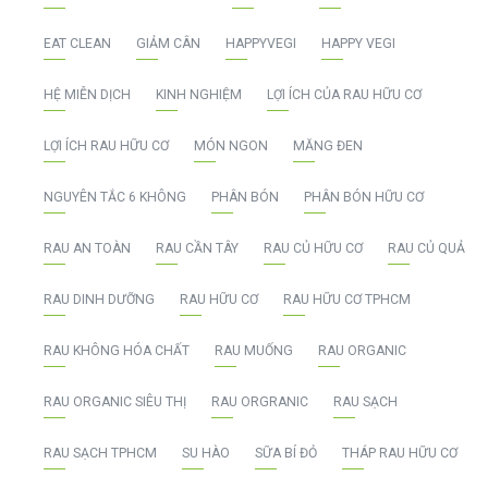
EAT CLEAN
GIẢM CÂN
HAPPYVEGI
HAPPY VEGI
HỆ MIỄN DỊCH
KINH NGHIỆM
LỢI ÍCH CỦA RAU HỮU CƠ
LỢI ÍCH RAU HỮU CƠ
MÓN NGON
MĂNG ĐEN
NGUYÊN TẮC 6 KHÔNG
PHÂN BÓN
PHÂN BÓN HỮU CƠ
RAU AN TOÀN
RAU CẦN TÂY
RAU CỦ HỮU CƠ
RAU CỦ QUẢ
RAU DINH DƯỠNG
RAU HỮU CƠ
RAU HỮU CƠ TPHCM
RAU KHÔNG HÓA CHẤT
RAU MUỐNG
RAU ORGANIC
RAU ORGANIC SIÊU THỊ
RAU ORGRANIC
RAU SẠCH
RAU SẠCH TPHCM
SU HÀO
SỮA BÍ ĐỎ
THÁP RAU HỮU CƠ