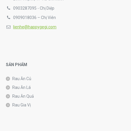
0903287095 - Chị Diệp
0909018036 – Chị Viên
lienhe@happygegi.com
SẢN PHẨM
Rau Ăn Củ
Rau Ăn Lá
Rau Ăn Quả
Rau Gia Vị