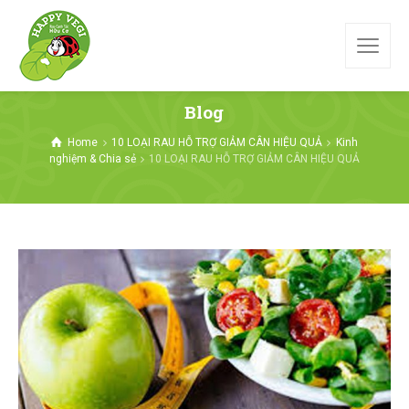
Blog
Home
10 LOẠI RAU HỖ TRỢ GIẢM CÂN HIỆU QUẢ
Kinh
nghiệm & Chia sẻ
10 LOẠI RAU HỖ TRỢ GIẢM CÂN HIỆU QUẢ