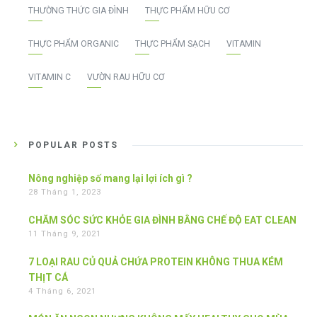
THƯỜNG THỨC GIA ĐÌNH
THỰC PHẨM HỮU CƠ
THỰC PHẨM ORGANIC
THỰC PHẨM SẠCH
VITAMIN
VITAMIN C
VƯỜN RAU HỮU CƠ
POPULAR POSTS
Nông nghiệp số mang lại lợi ích gì ?
28 Tháng 1, 2023
CHĂM SÓC SỨC KHỎE GIA ĐÌNH BẰNG CHẾ ĐỘ EAT CLEAN
11 Tháng 9, 2021
7 LOẠI RAU CỦ QUẢ CHỨA PROTEIN KHÔNG THUA KÉM
THỊT CÁ
4 Tháng 6, 2021