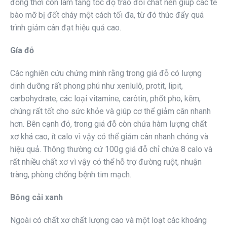
đồng thời còn làm tăng tốc độ trao đổi chất nên giúp các tế
bào mỡ bị đốt cháy một cách tối đa, từ đó thúc đẩy quá
trình giảm cân đạt hiệu quả cao.
Gía đỗ
Các nghiên cứu chứng minh rằng trong giá đỗ có lượng
dinh dưỡng rất phong phú như xenlulô, protit, lipit,
carbohydrate, các loại vitamine, carôtin, phốt pho, kẽm,
chúng rất tốt cho sức khỏe và giúp cơ thể giảm cân nhanh
hơn. Bên cạnh đó, trong giá đỗ còn chứa hàm lượng chất
xơ khá cao, ít calo vì vậy có thể giảm cân nhanh chóng và
hiệu quả. Thông thường cứ 100g giá đỗ chỉ chứa 8 calo và
rất nhiều chất xơ vì vậy có thể hỗ trợ đường ruột, nhuận
tràng, phòng chống bệnh tim mạch.
Bông cải xanh
Ngoài có chất xơ chất lượng cao và một loạt các khoáng