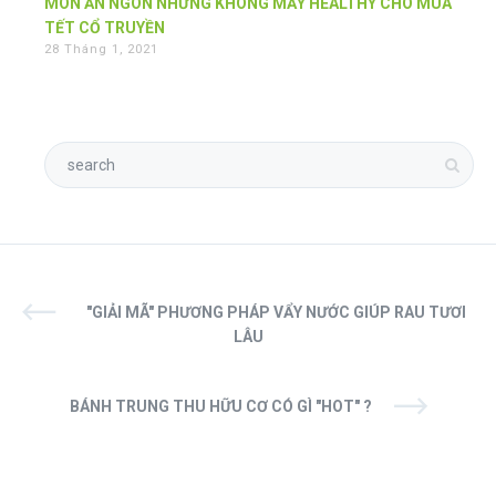
MÓN ĂN NGON NHƯNG KHÔNG MẤY HEALTHY CHO MÙA
TẾT CỔ TRUYỀN
28 Tháng 1, 2021
"GIẢI MÃ" PHƯƠNG PHÁP VẨY NƯỚC GIÚP RAU TƯƠI
LÂU
BÁNH TRUNG THU HỮU CƠ CÓ GÌ "HOT" ?