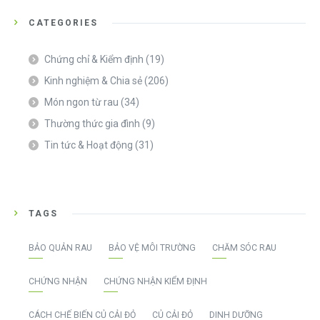
CATEGORIES
Chứng chỉ & Kiểm định
(19)
Kinh nghiệm & Chia sẻ
(206)
Món ngon từ rau
(34)
Thường thức gia đình
(9)
Tin tức & Hoạt động
(31)
TAGS
BẢO QUẢN RAU
BẢO VỆ MÔI TRƯỜNG
CHĂM SÓC RAU
CHỨNG NHẬN
CHỨNG NHẬN KIỂM ĐỊNH
CÁCH CHẾ BIẾN CỦ CẢI ĐỎ
CỦ CẢI ĐỎ
DINH DƯỠNG