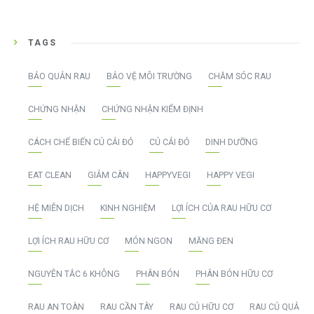
TAGS
BẢO QUẢN RAU
BẢO VỆ MÔI TRƯỜNG
CHĂM SÓC RAU
CHỨNG NHẬN
CHỨNG NHẬN KIỂM ĐỊNH
CÁCH CHẾ BIẾN CỦ CẢI ĐỎ
CỦ CẢI ĐỎ
DINH DƯỠNG
EAT CLEAN
GIẢM CÂN
HAPPYVEGI
HAPPY VEGI
HỆ MIỄN DỊCH
KINH NGHIỆM
LỢI ÍCH CỦA RAU HỮU CƠ
LỢI ÍCH RAU HỮU CƠ
MÓN NGON
MĂNG ĐEN
NGUYÊN TẮC 6 KHÔNG
PHÂN BÓN
PHÂN BÓN HỮU CƠ
RAU AN TOÀN
RAU CẦN TÂY
RAU CỦ HỮU CƠ
RAU CỦ QUẢ