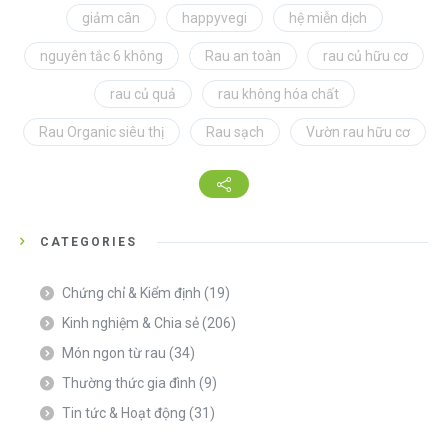
giảm cân
happyvegi
hệ miễn dịch
nguyên tắc 6 không
Rau an toàn
rau củ hữu cơ
rau củ quả
rau không hóa chất
Rau Organic siêu thị
Rau sạch
Vườn rau hữu cơ
CATEGORIES
Chứng chỉ & Kiểm định
(19)
Kinh nghiệm & Chia sẻ
(206)
Món ngon từ rau
(34)
Thường thức gia đình
(9)
Tin tức & Hoạt động
(31)