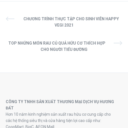
CHƯƠNG TRÌNH THỰC TẬP CHO SINH VIÊN HAPPY
VEGI 2021
TOP NHỮNG MÓN RAU CỦ QUẢ HỮU CƠ THÍCH HỢP
CHO NGƯỜI TIỂU ĐƯỜNG
CÔNG TY TNHH SẢN XUẤT THƯƠNG MẠI DỊCH VỤ HƯƠNG
ĐẤT
Hơn 10 năm kinh nghiệm sản xuất rau hữu cơ cung cấp cho
các hệ thống siêu thị và cửa hàng tiện lợi cao cấp như:
CoopMart, BigC, AEON Mall…