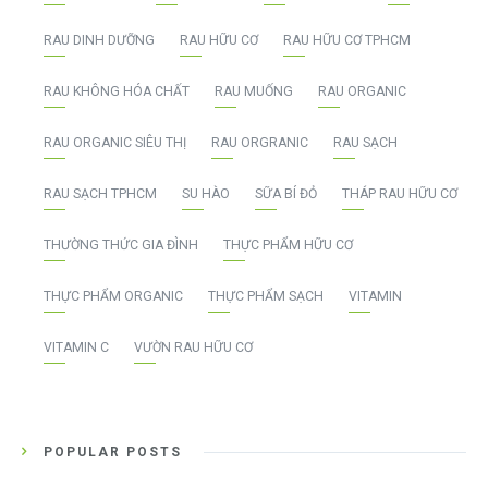
RAU DINH DƯỠNG
RAU HỮU CƠ
RAU HỮU CƠ TPHCM
RAU KHÔNG HÓA CHẤT
RAU MUỐNG
RAU ORGANIC
RAU ORGANIC SIÊU THỊ
RAU ORGRANIC
RAU SẠCH
RAU SẠCH TPHCM
SU HÀO
SỮA BÍ ĐỎ
THÁP RAU HỮU CƠ
THƯỜNG THỨC GIA ĐÌNH
THỰC PHẨM HỮU CƠ
THỰC PHẨM ORGANIC
THỰC PHẨM SẠCH
VITAMIN
VITAMIN C
VƯỜN RAU HỮU CƠ
POPULAR POSTS