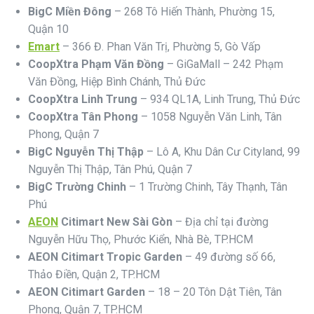
BigC Miền Đông
– 268 Tô Hiến Thành, Phường 15,
Quận 10
Emart
– 366 Đ. Phan Văn Trị, Phường 5, Gò Vấp
CoopXtra Phạm Văn Đồng
– GiGaMall – 242 Phạm
Văn Đồng, Hiệp Bình Chánh, Thủ Đức
CoopXtra Linh Trung
– 934 QL1A, Linh Trung, Thủ Đức
CoopXtra Tân Phong
– 1058 Nguyễn Văn Linh, Tân
Phong, Quận 7
BigC Nguyễn Thị Thập
– Lô A, Khu Dân Cư Cityland, 99
Nguyễn Thị Thập, Tân Phú, Quận 7
BigC Trường Chinh
– 1 Trường Chinh, Tây Thạnh, Tân
Phú
AEON
Citimart New Sài Gòn
– Địa chỉ tại đường
Nguyễn Hữu Thọ, Phước Kiển, Nhà Bè, TP.HCM
AEON Citimart Tropic Garden
– 49 đường số 66,
Thảo Điền, Quận 2, TP.HCM
AEON Citimart Garden
– 18 – 20 Tôn Dật Tiên, Tân
Phong, Quận 7, TP.HCM