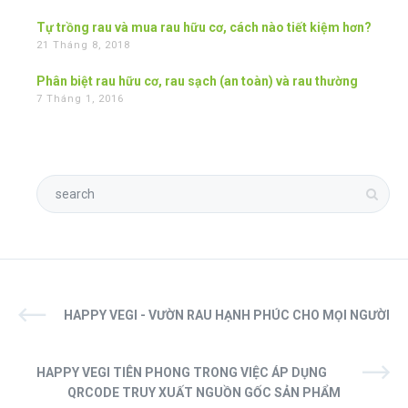
Tự trồng rau và mua rau hữu cơ, cách nào tiết kiệm hơn?
21 Tháng 8, 2018
Phân biệt rau hữu cơ, rau sạch (an toàn) và rau thường
7 Tháng 1, 2016
HAPPY VEGI - VƯỜN RAU HẠNH PHÚC CHO MỌI NGƯỜI
HAPPY VEGI TIÊN PHONG TRONG VIỆC ÁP DỤNG
QRCODE TRUY XUẤT NGUỒN GỐC SẢN PHẨM