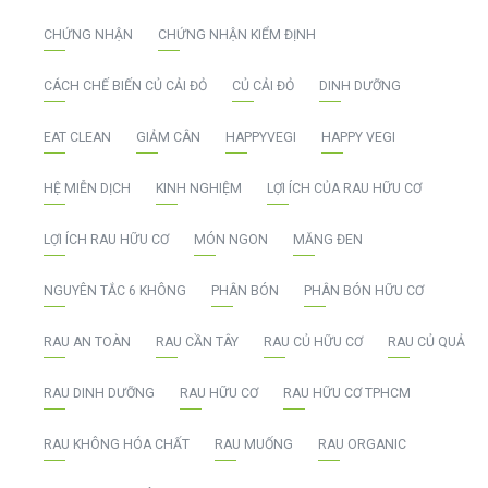
CHỨNG NHẬN
CHỨNG NHẬN KIỂM ĐỊNH
CÁCH CHẾ BIẾN CỦ CẢI ĐỎ
CỦ CẢI ĐỎ
DINH DƯỠNG
EAT CLEAN
GIẢM CÂN
HAPPYVEGI
HAPPY VEGI
HỆ MIỄN DỊCH
KINH NGHIỆM
LỢI ÍCH CỦA RAU HỮU CƠ
LỢI ÍCH RAU HỮU CƠ
MÓN NGON
MĂNG ĐEN
NGUYÊN TẮC 6 KHÔNG
PHÂN BÓN
PHÂN BÓN HỮU CƠ
RAU AN TOÀN
RAU CẦN TÂY
RAU CỦ HỮU CƠ
RAU CỦ QUẢ
RAU DINH DƯỠNG
RAU HỮU CƠ
RAU HỮU CƠ TPHCM
RAU KHÔNG HÓA CHẤT
RAU MUỐNG
RAU ORGANIC