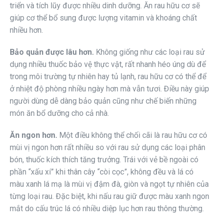
triển và tích lũy được nhiều dinh dưỡng. Ăn rau hữu cơ sẽ
giúp cơ thể bổ sung được lượng vitamin và khoáng chất
nhiều hơn.
Bảo quản được lâu hơn.
Không giống như các loại rau sử
dụng nhiều thuốc bảo vệ thực vật, rất nhanh héo úng dù để
trong môi trường tự nhiên hay tủ lạnh, rau hữu cơ có thể để
ở nhiệt độ phòng nhiều ngày hơn mà vẫn tươi. Điều này giúp
người dùng dễ dàng bảo quản cũng như chế biến những
món ăn bổ dưỡng cho cả nhà.
Ăn ngon hơn.
Một điều không thể chối cãi là rau hữu cơ có
mùi vị ngon hơn rất nhiều so với rau sử dụng các loại phân
bón, thuốc kích thích tăng trưởng. Trái với vẻ bề ngoài có
phần “xấu xí” khi thân cây “còi cọc”, không đều và lá có
màu xanh lá mạ là mùi vị đậm đà, giòn và ngọt tự nhiên của
từng loại rau. Đặc biệt, khi nấu rau giữ được màu xanh ngon
mắt do cấu trúc lá có nhiều diệp lục hơn rau thông thường.