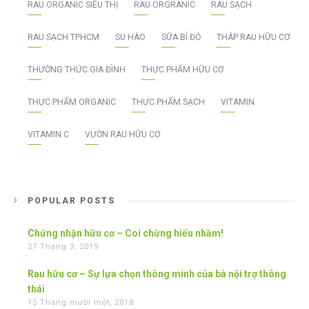
RAU ORGANIC SIÊU THỊ
RAU ORGRANIC
RAU SẠCH
RAU SẠCH TPHCM
SU HÀO
SỮA BÍ ĐỎ
THÁP RAU HỮU CƠ
THƯỜNG THỨC GIA ĐÌNH
THỰC PHẨM HỮU CƠ
THỰC PHẨM ORGANIC
THỰC PHẨM SẠCH
VITAMIN
VITAMIN C
VƯỜN RAU HỮU CƠ
POPULAR POSTS
Chứng nhận hữu cơ – Coi chừng hiểu nhầm!
27 Tháng 3, 2019
Rau hữu cơ – Sự lựa chọn thông minh của bà nội trợ thông
thái
15 Tháng mười một, 2018