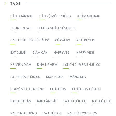
TAGS
BẢO QUẢN RAU
BẢO VỆ MÔI TRƯỜNG
CHĂM SÓC RAU
CHỨNG NHẬN
CHỨNG NHẬN KIỂM ĐỊNH
CÁCH CHẾ BIẾN CỦ CẢI ĐỎ
CỦ CẢI ĐỎ
DINH DƯỠNG
EAT CLEAN
GIẢM CÂN
HAPPYVEGI
HAPPY VEGI
HỆ MIỄN DỊCH
KINH NGHIỆM
LỢI ÍCH CỦA RAU HỮU CƠ
LỢI ÍCH RAU HỮU CƠ
MÓN NGON
MĂNG ĐEN
NGUYÊN TẮC 6 KHÔNG
PHÂN BÓN
PHÂN BÓN HỮU CƠ
RAU AN TOÀN
RAU CẦN TÂY
RAU CỦ HỮU CƠ
RAU CỦ QUẢ
RAU DINH DƯỠNG
RAU HỮU CƠ
RAU HỮU CƠ TPHCM