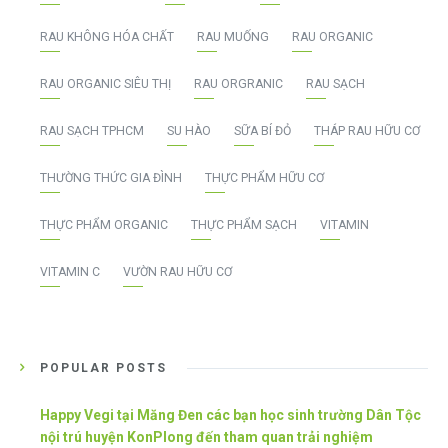
RAU KHÔNG HÓA CHẤT
RAU MUỐNG
RAU ORGANIC
RAU ORGANIC SIÊU THỊ
RAU ORGRANIC
RAU SẠCH
RAU SẠCH TPHCM
SU HÀO
SỮA BÍ ĐỎ
THÁP RAU HỮU CƠ
THƯỜNG THỨC GIA ĐÌNH
THỰC PHẨM HỮU CƠ
THỰC PHẨM ORGANIC
THỰC PHẨM SẠCH
VITAMIN
VITAMIN C
VƯỜN RAU HỮU CƠ
POPULAR POSTS
Happy Vegi tại Măng Đen các bạn học sinh trường Dân Tộc
nội trú huyện KonPlong đến tham quan trải nghiệm