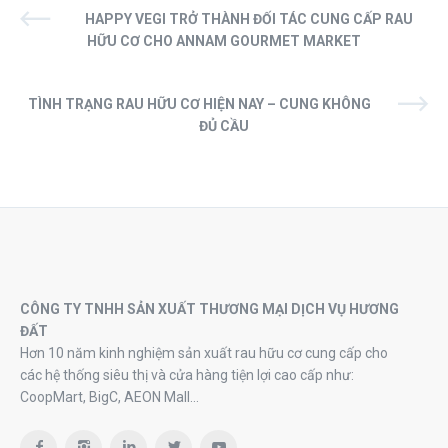
HAPPY VEGI TRỞ THÀNH ĐỐI TÁC CUNG CẤP RAU
HỮU CƠ CHO ANNAM GOURMET MARKET
TÌNH TRẠNG RAU HỮU CƠ HIỆN NAY – CUNG KHÔNG
ĐỦ CẦU
CÔNG TY TNHH SẢN XUẤT THƯƠNG MẠI DỊCH VỤ HƯƠNG
ĐẤT
Hơn 10 năm kinh nghiệm sản xuất rau hữu cơ cung cấp cho
các hệ thống siêu thị và cửa hàng tiện lợi cao cấp như:
CoopMart, BigC, AEON Mall…