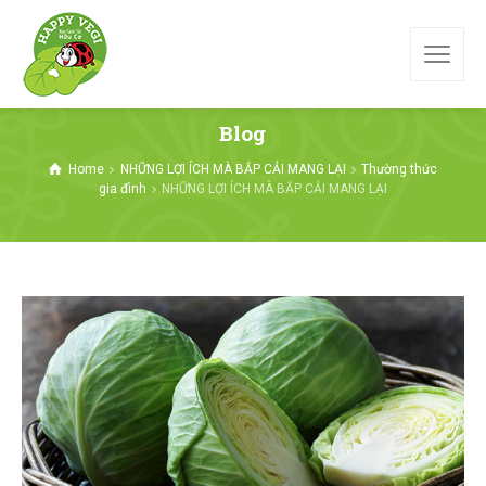
Blog
Home
NHỮNG LỢI ÍCH MÀ BẮP CẢI MANG LẠI
Thường thức
gia đình
NHỮNG LỢI ÍCH MÀ BẮP CẢI MANG LẠI