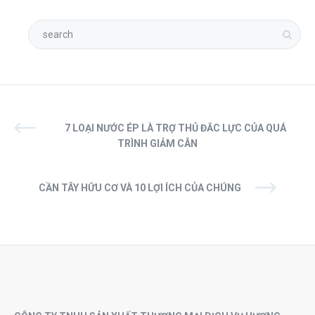
7 LOẠI NƯỚC ÉP LÀ TRỢ THỦ ĐẮC LỰC CỦA QUÁ
TRÌNH GIẢM CÂN
CẦN TÂY HỮU CƠ VÀ 10 LỢI ÍCH CỦA CHÚNG