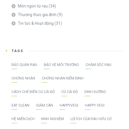
Món ngon từ rau
(34)
Thường thức gia đình
(9)
Tin tức & Hoạt động
(31)
TAGS
BẢO QUẢN RAU
BẢO VỆ MÔI TRƯỜNG
CHĂM SÓC RAU
CHỨNG NHẬN
CHỨNG NHẬN KIỂM ĐỊNH
CÁCH CHẾ BIẾN CỦ CẢI ĐỎ
CỦ CẢI ĐỎ
DINH DƯỠNG
EAT CLEAN
GIẢM CÂN
HAPPYVEGI
HAPPY VEGI
HỆ MIỄN DỊCH
KINH NGHIỆM
LỢI ÍCH CỦA RAU HỮU CƠ