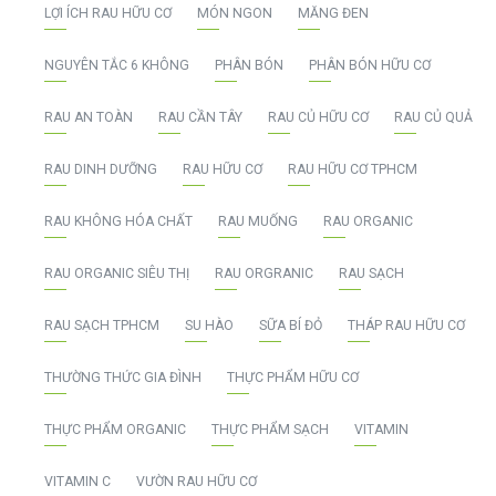
LỢI ÍCH RAU HỮU CƠ
MÓN NGON
MĂNG ĐEN
NGUYÊN TẮC 6 KHÔNG
PHÂN BÓN
PHÂN BÓN HỮU CƠ
RAU AN TOÀN
RAU CẦN TÂY
RAU CỦ HỮU CƠ
RAU CỦ QUẢ
RAU DINH DƯỠNG
RAU HỮU CƠ
RAU HỮU CƠ TPHCM
RAU KHÔNG HÓA CHẤT
RAU MUỐNG
RAU ORGANIC
RAU ORGANIC SIÊU THỊ
RAU ORGRANIC
RAU SẠCH
RAU SẠCH TPHCM
SU HÀO
SỮA BÍ ĐỎ
THÁP RAU HỮU CƠ
THƯỜNG THỨC GIA ĐÌNH
THỰC PHẨM HỮU CƠ
THỰC PHẨM ORGANIC
THỰC PHẨM SẠCH
VITAMIN
VITAMIN C
VƯỜN RAU HỮU CƠ