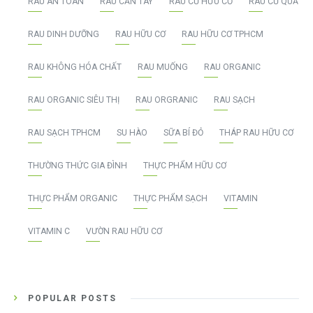
RAU AN TOÀN
RAU CẦN TÂY
RAU CỦ HỮU CƠ
RAU CỦ QUẢ
RAU DINH DƯỠNG
RAU HỮU CƠ
RAU HỮU CƠ TPHCM
RAU KHÔNG HÓA CHẤT
RAU MUỐNG
RAU ORGANIC
RAU ORGANIC SIÊU THỊ
RAU ORGRANIC
RAU SẠCH
RAU SẠCH TPHCM
SU HÀO
SỮA BÍ ĐỎ
THÁP RAU HỮU CƠ
THƯỜNG THỨC GIA ĐÌNH
THỰC PHẨM HỮU CƠ
THỰC PHẨM ORGANIC
THỰC PHẨM SẠCH
VITAMIN
VITAMIN C
VƯỜN RAU HỮU CƠ
POPULAR POSTS