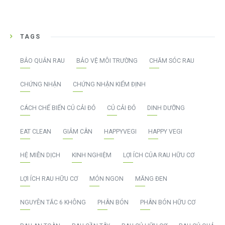
TAGS
BẢO QUẢN RAU
BẢO VỆ MÔI TRƯỜNG
CHĂM SÓC RAU
CHỨNG NHẬN
CHỨNG NHẬN KIỂM ĐỊNH
CÁCH CHẾ BIẾN CỦ CẢI ĐỎ
CỦ CẢI ĐỎ
DINH DƯỠNG
EAT CLEAN
GIẢM CÂN
HAPPYVEGI
HAPPY VEGI
HỆ MIỄN DỊCH
KINH NGHIỆM
LỢI ÍCH CỦA RAU HỮU CƠ
LỢI ÍCH RAU HỮU CƠ
MÓN NGON
MĂNG ĐEN
NGUYÊN TẮC 6 KHÔNG
PHÂN BÓN
PHÂN BÓN HỮU CƠ