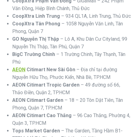
CoopXtra Phạm Văn Đồng
– GiGaMall – 242 Phạm
Văn Đồng, Hiệp Bình Chánh, Thủ Đức
CoopXtra Linh Trung
– 934 QL1A, Linh Trung, Thủ Đức
CoopXtra Tân Phong
– 1058 Nguyễn Văn Linh, Tân
Phong, Quận 7
GO Nguyễn Thị Thập
– Lô A, Khu Dân Cư Cityland, 99
Nguyễn Thị Thập, Tân Phú, Quận 7
BigC Trường Chinh
– 1 Trường Chinh, Tây Thạnh, Tân
Phú
AEON
Citimart New Sài Gòn
– Địa chỉ tại đường
Nguyễn Hữu Thọ, Phước Kiển, Nhà Bè, TP.HCM
AEON Citimart Tropic Garden
– 49 đường số 66,
Thảo Điền, Quận 2, TP.HCM
AEON Citimart Garden
– 18 – 20 Tôn Dật Tiên, Tân
Phong, Quận 7, TP.HCM
AEON Citimart Cao Thắng
– 96 Cao Thắng, Phường 4,
Quận 3, TP.HCM
Tops Market Garden
– The Garden, Tầng Hầm B1-