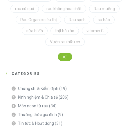
rau củ quả
rau không hóa chất
Rau muống
Rau Organic siêu thị
Rau sạch
su hào
sữa bí đỏ
thịt bò xào
vitamin C
Vườn rau hữu cơ
CATEGORIES
Chứng chỉ & Kiểm định
(19)
Kinh nghiệm & Chia sẻ
(206)
Món ngon từ rau
(34)
Thường thức gia đình
(9)
Tin tức & Hoạt động
(31)