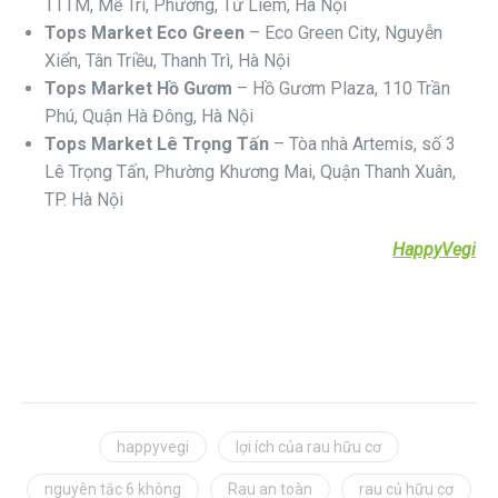
TTTM, Mễ Trì, Phường, Từ Liêm, Hà Nội
Tops Market Eco Green
– Eco Green City, Nguyễn
Xiển, Tân Triều, Thanh Trì, Hà Nội
Tops Market Hồ Gươm
– Hồ Gươm Plaza, 110 Trần
Phú, Quận Hà Đông, Hà Nội
Tops Market Lê Trọng Tấn
– Tòa nhà Artemis, số 3
Lê Trọng Tấn, Phường Khương Mai, Quận Thanh Xuân,
TP. Hà Nội
HappyVegi
happyvegi
lợi ích của rau hữu cơ
nguyên tắc 6 không
Rau an toàn
rau củ hữu cơ