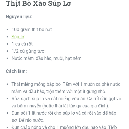
Thịt Bò Xào Súp Lơ
Nguyên liệu:
100 gram thịt bò nạt.
Súp lơ
1 củ cà rốt
1/2 củ gừng tươi
Nước mắm, dầu hào, muối, hạt nêm.
Cách làm:
Thái miếng mỏng bắp bò. Tẩm với 1 muỗn cà phê nước
mắm và dầu hào, trộn thêm với một ít gừng nhỏ.
Rửa sạch súp lơ và cắt miếng vừa ăn. Cà rốt cần gọt vỏ
và băm nhuyễn (hoặc thái lát tùy gu của gia đình).
Đun sôi 1 lít nước rồi cho súp lơ và cà rốt vào để hấp
sơ. Để ráo nước.
Đun chảo nóng và cho 1 muỗng lớn dầu hào vào. Tiếp