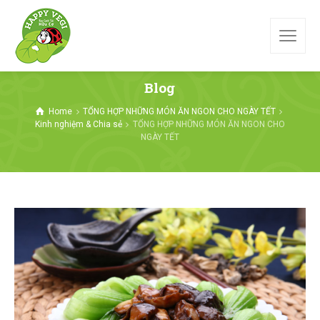
Blog
Home
TỔNG HỢP NHỮNG MÓN ĂN NGON CHO NGÀY TẾT
Kinh nghiệm & Chia sẻ
TỔNG HỢP NHỮNG MÓN ĂN NGON CHO
NGÀY TẾT