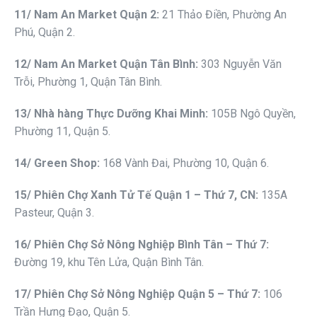
11
/ Nam An Market
Quận 2
:
21 Thảo Điền, Phường An
Phú, Quận 2.
12
/ Nam An Market
Quận Tân Bình
:
303 Nguyễn Văn
Trỗi, Phường 1, Quận Tân Bình.
13
/ Nhà
hàng Thực Dưỡng Khai Minh
:
105B Ngô Quyền,
Phường 11, Quận 5.
14
/ Green Shop:
168 Vành Đai, Phường 10, Quận 6.
1
5
/ Phiên
Chợ Xanh Tử Tế Quận 1 – Thứ 7, CN
:
135A
Pasteur, Quận 3.
1
6
/ Phiên
Chợ Sở Nông Nghiệp Bình Tân – Thứ 7
:
Đường 19, khu Tên Lửa, Quận Bình Tân.
1
7
/ Phiên
Chợ Sở Nông Nghiệp Quận 5 – Thứ 7
:
106
Trần Hưng Đạo, Quận 5.