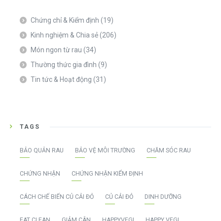
Chứng chỉ & Kiểm định
(19)
Kinh nghiệm & Chia sẻ
(206)
Món ngon từ rau
(34)
Thường thức gia đình
(9)
Tin tức & Hoạt động
(31)
TAGS
BẢO QUẢN RAU
BẢO VỆ MÔI TRƯỜNG
CHĂM SÓC RAU
CHỨNG NHẬN
CHỨNG NHẬN KIỂM ĐỊNH
CÁCH CHẾ BIẾN CỦ CẢI ĐỎ
CỦ CẢI ĐỎ
DINH DƯỠNG
EAT CLEAN
GIẢM CÂN
HAPPYVEGI
HAPPY VEGI