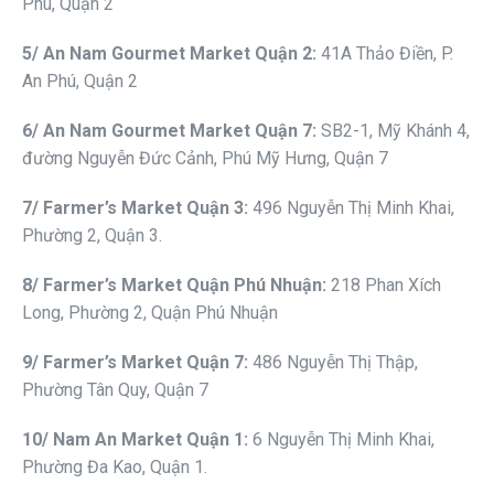
Phú, Quận 2
5
/ An Nam Gourmet
Market
Quận 2
:
41A Thảo Điền, P.
An Phú, Quận 2
6
/ An Nam Gourmet
Market
Quận 7
:
SB2-1, Mỹ Khánh 4,
đường Nguyễn Đức Cảnh, Phú Mỹ Hưng, Quận 7
7
/ Fa
r
mer
’s Market Quận 3
:
496 Nguyễn Thị Minh Khai,
Phường 2, Quận 3.
8
/ Fa
r
mer
’s Market Quận Phú Nhuận
:
218 Phan Xích
Long, Phường 2, Quận Phú Nhuận
9
/ Fa
r
mer
’s Market Quận 7
:
486 Nguyễn Thị Thập,
Phường Tân Quy, Quận 7
10
/ Nam An Market
Quận 1
:
6 Nguyễn Thị Minh Khai,
Phường Đa Kao, Quận 1.