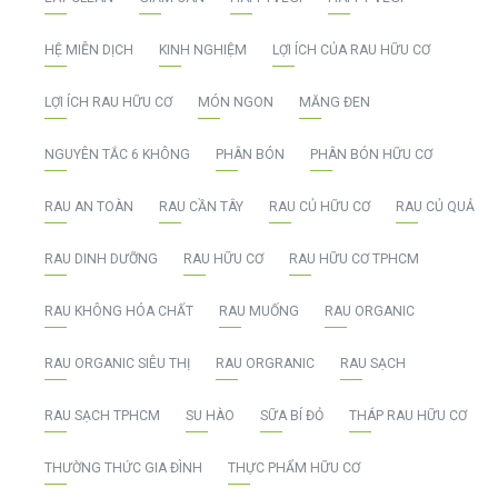
HỆ MIỄN DỊCH
KINH NGHIỆM
LỢI ÍCH CỦA RAU HỮU CƠ
LỢI ÍCH RAU HỮU CƠ
MÓN NGON
MĂNG ĐEN
NGUYÊN TẮC 6 KHÔNG
PHÂN BÓN
PHÂN BÓN HỮU CƠ
RAU AN TOÀN
RAU CẦN TÂY
RAU CỦ HỮU CƠ
RAU CỦ QUẢ
RAU DINH DƯỠNG
RAU HỮU CƠ
RAU HỮU CƠ TPHCM
RAU KHÔNG HÓA CHẤT
RAU MUỐNG
RAU ORGANIC
RAU ORGANIC SIÊU THỊ
RAU ORGRANIC
RAU SẠCH
RAU SẠCH TPHCM
SU HÀO
SỮA BÍ ĐỎ
THÁP RAU HỮU CƠ
THƯỜNG THỨC GIA ĐÌNH
THỰC PHẨM HỮU CƠ