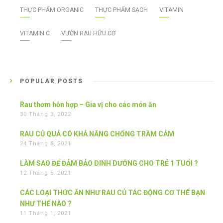
THỰC PHẨM ORGANIC
THỰC PHẨM SẠCH
VITAMIN
VITAMIN C
VƯỜN RAU HỮU CƠ
POPULAR POSTS
Rau thơm hỗn hợp – Gia vị cho các món ăn
30 Tháng 3, 2022
RAU CỦ QUẢ CÓ KHẢ NĂNG CHỐNG TRẦM CẢM
24 Tháng 8, 2021
LÀM SAO ĐỂ ĐẢM BẢO DINH DƯỠNG CHO TRẺ 1 TUỔI ?
12 Tháng 5, 2021
CÁC LOẠI THỨC ĂN NHƯ RAU CỦ TÁC ĐỘNG CƠ THỂ BẠN
NHƯ THẾ NÀO ?
11 Tháng 1, 2021