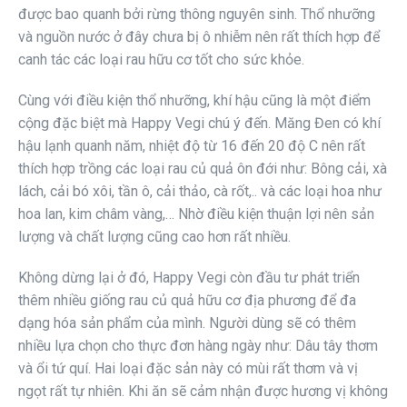
được bao quanh bởi rừng thông nguyên sinh. Thổ nhưỡng
và nguồn nước ở đây chưa bị ô nhiễm nên rất thích hợp để
canh tác các loại rau hữu cơ tốt cho sức khỏe.
Cùng với điều kiện thổ nhưỡng, khí hậu cũng là một điểm
cộng đặc biệt mà Happy Vegi chú ý đến. Măng Đen có khí
hậu lạnh quanh năm, nhiệt độ từ 16 đến 20 độ C nên rất
thích hợp trồng các loại rau củ quả ôn đới như: Bông cải, xà
lách, cải bó xôi, tần ô, cải thảo, cà rốt,.. và các loại hoa như
hoa lan, kim châm vàng,… Nhờ điều kiện thuận lợi nên sản
lượng và chất lượng cũng cao hơn rất nhiều.
Không dừng lại ở đó, Happy Vegi còn đầu tư phát triển
thêm nhiều giống rau củ quả hữu cơ địa phương để đa
dạng hóa sản phẩm của mình. Người dùng sẽ có thêm
nhiều lựa chọn cho thực đơn hàng ngày như: Dâu tây thơm
và ổi tứ quí. Hai loại đặc sản này có mùi rất thơm và vị
ngọt rất tự nhiên. Khi ăn sẽ cảm nhận được hương vị không