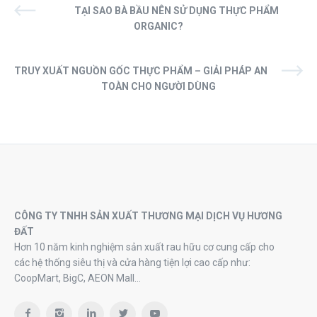
TẠI SAO BÀ BẦU NÊN SỬ DỤNG THỰC PHẨM
ORGANIC?
TRUY XUẤT NGUỒN GỐC THỰC PHẨM – GIẢI PHÁP AN
TOÀN CHO NGƯỜI DÙNG
CÔNG TY TNHH SẢN XUẤT THƯƠNG MẠI DỊCH VỤ HƯƠNG
ĐẤT
Hơn 10 năm kinh nghiệm sản xuất rau hữu cơ cung cấp cho
các hệ thống siêu thị và cửa hàng tiện lợi cao cấp như:
CoopMart, BigC, AEON Mall…