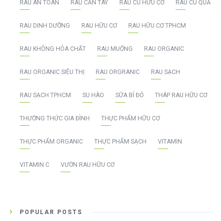
RAU AN TOÀN
RAU CẦN TÂY
RAU CỦ HỮU CƠ
RAU CỦ QUẢ
RAU DINH DƯỠNG
RAU HỮU CƠ
RAU HỮU CƠ TPHCM
RAU KHÔNG HÓA CHẤT
RAU MUỐNG
RAU ORGANIC
RAU ORGANIC SIÊU THỊ
RAU ORGRANIC
RAU SẠCH
RAU SẠCH TPHCM
SU HÀO
SỮA BÍ ĐỎ
THÁP RAU HỮU CƠ
THƯỜNG THỨC GIA ĐÌNH
THỰC PHẨM HỮU CƠ
THỰC PHẨM ORGANIC
THỰC PHẨM SẠCH
VITAMIN
VITAMIN C
VƯỜN RAU HỮU CƠ
POPULAR POSTS