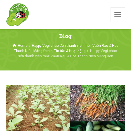
Blog
Home
Happy Vegi chào đón thành viên mới: Vườn Rau & Hoa
Thanh Niên Măng Đen
Tin tức & Hoạt động
Happy Vegi chào
đón thành viên mới: Vườn Rau & Hoa Thanh Niên Măng Đen