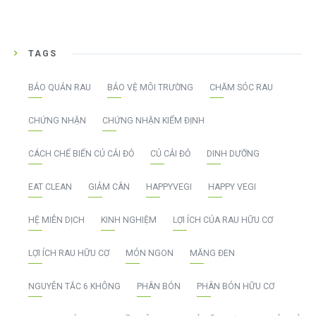
TAGS
BẢO QUẢN RAU
BẢO VỆ MÔI TRƯỜNG
CHĂM SÓC RAU
CHỨNG NHẬN
CHỨNG NHẬN KIỂM ĐỊNH
CÁCH CHẾ BIẾN CỦ CẢI ĐỎ
CỦ CẢI ĐỎ
DINH DƯỠNG
EAT CLEAN
GIẢM CÂN
HAPPYVEGI
HAPPY VEGI
HỆ MIỄN DỊCH
KINH NGHIỆM
LỢI ÍCH CỦA RAU HỮU CƠ
LỢI ÍCH RAU HỮU CƠ
MÓN NGON
MĂNG ĐEN
NGUYÊN TẮC 6 KHÔNG
PHÂN BÓN
PHÂN BÓN HỮU CƠ