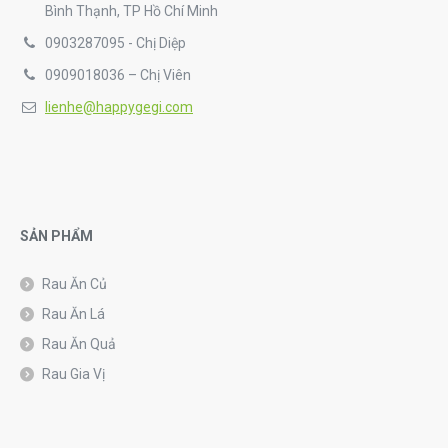
Bình Thạnh, TP Hồ Chí Minh
0903287095 - Chị Diệp
0909018036 – Chị Viên
lienhe@happygegi.com
SẢN PHẨM
Rau Ăn Củ
Rau Ăn Lá
Rau Ăn Quả
Rau Gia Vị