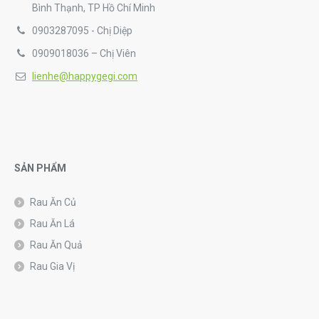
Bình Thạnh, TP Hồ Chí Minh
0903287095 - Chị Diệp
0909018036 – Chị Viên
lienhe@happygegi.com
SẢN PHẨM
Rau Ăn Củ
Rau Ăn Lá
Rau Ăn Quả
Rau Gia Vị