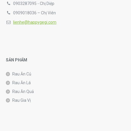
0903287095 - Chị Diệp
0909018036 – Chị Viên
lienhe@happygegi.com
SẢN PHẨM
Rau Ăn Củ
Rau Ăn Lá
Rau Ăn Quả
Rau Gia Vị