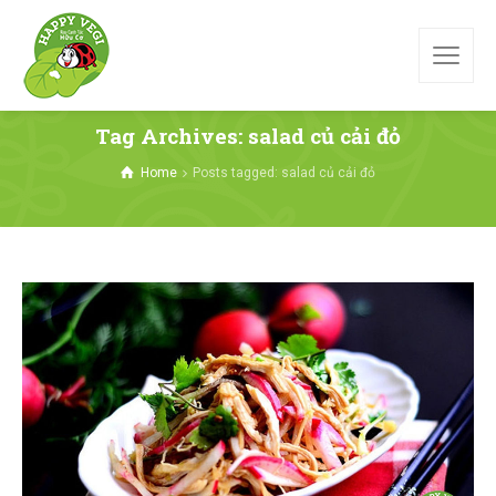
Tag Archives: salad củ cải đỏ
Home
Posts tagged: salad củ cải đỏ