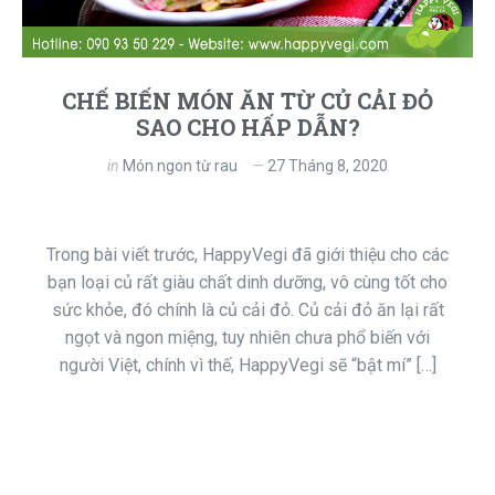
CHẾ BIẾN MÓN ĂN TỪ CỦ CẢI ĐỎ
SAO CHO HẤP DẪN?
in
Món ngon từ rau
27 Tháng 8, 2020
Trong bài viết trước, HappyVegi đã giới thiệu cho các
bạn loại củ rất giàu chất dinh dưỡng, vô cùng tốt cho
sức khỏe, đó chính là củ cải đỏ. Củ cải đỏ ăn lại rất
ngọt và ngon miệng, tuy nhiên chưa phổ biến với
người Việt, chính vì thế, HappyVegi sẽ “bật mí” […]