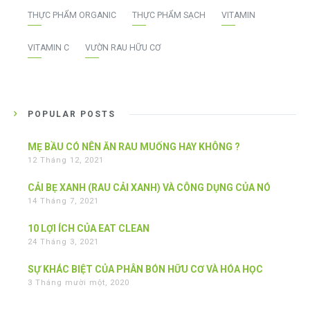
THỰC PHẨM ORGANIC
THỰC PHẨM SẠCH
VITAMIN
VITAMIN C
VƯỜN RAU HỮU CƠ
POPULAR POSTS
MẸ BẦU CÓ NÊN ĂN RAU MUỐNG HAY KHÔNG ?
12 Tháng 12, 2021
CẢI BẸ XANH (RAU CẢI XANH) VÀ CÔNG DỤNG CỦA NÓ
14 Tháng 7, 2021
10 LỢI ÍCH CỦA EAT CLEAN
24 Tháng 3, 2021
SỰ KHÁC BIỆT CỦA PHÂN BÓN HỮU CƠ VÀ HÓA HỌC
3 Tháng mười một, 2020