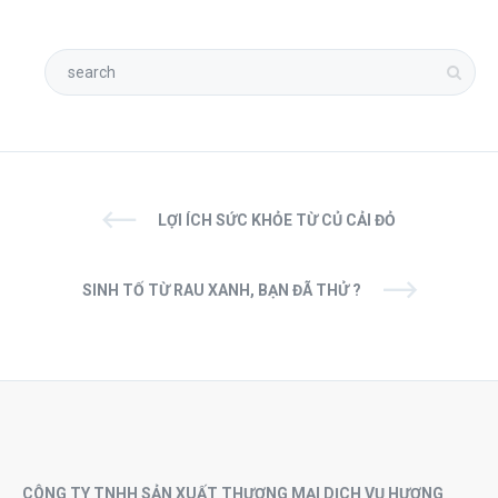
LỢI ÍCH SỨC KHỎE TỪ CỦ CẢI ĐỎ
SINH TỐ TỪ RAU XANH, BẠN ĐÃ THỬ ?
CÔNG TY TNHH SẢN XUẤT THƯƠNG MẠI DỊCH VỤ HƯƠNG