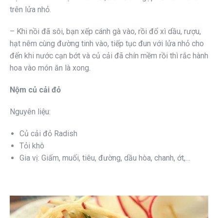
trên lửa nhỏ.
– Khi nồi đã sôi, bạn xếp cánh gà vào, rồi đổ xì dầu, rượu,
hạt nêm cùng đường tinh vào, tiếp tục đun với lửa nhỏ cho
đến khi nước cạn bớt và củ cải đã chín mềm rồi thì rắc hành
hoa vào món ăn là xong.
Nộm củ cải đỏ
Nguyên liệu:
Củ cải đỏ Radish
Tỏi khô
Gia vị: Giấm, muối, tiêu, đường, dầu hòa, chanh, ớt,…