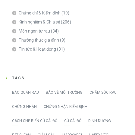
Chứng chỉ & Kiểm định
(19)
Kinh nghiệm & Chia sẻ
(206)
Món ngon từ rau
(34)
Thường thức gia đình
(9)
Tin tức & Hoạt động
(31)
TAGS
BẢO QUẢN RAU
BẢO VỆ MÔI TRƯỜNG
CHĂM SÓC RAU
CHỨNG NHẬN
CHỨNG NHẬN KIỂM ĐỊNH
CÁCH CHẾ BIẾN CỦ CẢI ĐỎ
CỦ CẢI ĐỎ
DINH DƯỠNG