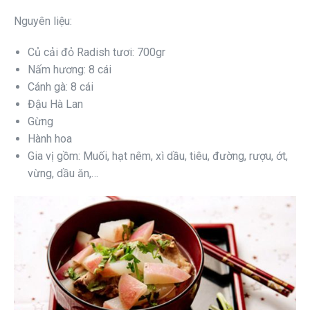
Nguyên liệu:
Củ cải đỏ Radish tươi: 700gr
Nấm hương: 8 cái
Cánh gà: 8 cái
Đậu Hà Lan
Gừng
Hành hoa
Gia vị gồm: Muối, hạt nêm, xì dầu, tiêu, đường, rượu, ớt,
vừng, dầu ăn,…