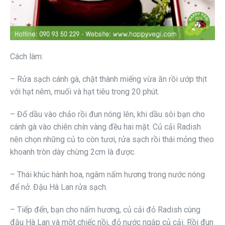
Cách làm:
– Rửa sạch cánh gà, chặt thành miếng vừa ăn rồi ướp thịt
với hạt nêm, muối và hạt tiêu trong 20 phút.
– Đổ dầu vào chảo rồi đun nóng lên, khi dầu sôi bạn cho
cánh gà vào chiên chín vàng đều hai mặt. Củ cải Radish
nên chọn những củ to còn tươi, rửa sạch rồi thái mỏng theo
khoanh tròn dày chừng 2cm là được.
– Thái khúc hành hoa, ngâm nấm hương trong nước nóng
để nở. Đậu Hà Lan rửa sạch.
– Tiếp đến, bạn cho nấm hương, củ cải đỏ Radish cùng
đậu Hà Lan và một chiếc nồi, đỏ nước ngập củ cải. Rồi đun