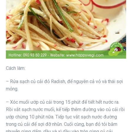
Cách làm:
– Rửa sạch củ cải đỏ Radish, để nguyên cả vỏ và thái sợi
mỏng.
– Xóc muối ướp củ cải trong 15 phút để tiết hết nước ra.
Rồi vắt sạch nước muối, kế tiếp thêm đường vào củ cải rồi
ướp chừng 10 phút nữa. Tiếp tục vắt sạch nước đường
trong củ cải để sợi đỡ nhũn. Cuối cùng, bạn đỏ tỏi băm
nhuyễn cùng dấm, dầu và xì dầu vào trộn cùng củ cải