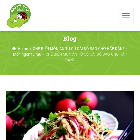
Blog
Home
CHẾ BIẾN MÓN ĂN TỪ CỦ CẢI ĐỎ SAO CHO HẤP DẪN?
Món ngon từ rau
CHẾ BIẾN MÓN ĂN TỪ CỦ CẢI ĐỎ SAO CHO HẤP
DẪN?