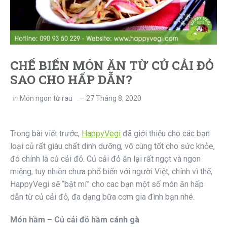
CHẾ BIẾN MÓN ĂN TỪ CỦ CẢI ĐỎ
SAO CHO HẤP DẪN?
in
Món ngon từ rau
27 Tháng 8, 2020
Trong bài viết trước,
HappyVegi
đã giới thiệu cho các bạn
loại củ rất giàu chất dinh dưỡng, vô cùng tốt cho sức khỏe,
đó chính là củ cải đỏ. Củ cải đỏ ăn lại rất ngọt và ngon
miệng, tuy nhiên chưa phổ biến với người Việt, chính vì thế,
HappyVegi sẽ “bật mí” cho cac bạn một số món ăn hấp
dẫn từ củ cải đỏ, đa dạng bữa cơm gia đình bạn nhé.
Món hầm – Củ cải đỏ hầm cánh gà