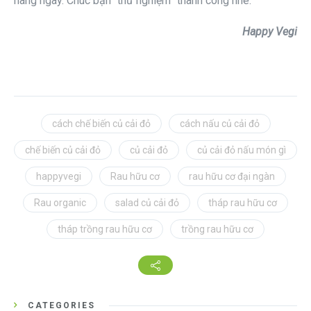
hàng ngày. Chúc bạn “thử nghiệm” thành công nhé.
Happy Vegi
cách chế biến củ cải đỏ
cách nấu củ cải đỏ
chế biến củ cải đỏ
củ cải đỏ
củ cải đỏ nấu món gì
happyvegi
Rau hữu cơ
rau hữu cơ đại ngàn
Rau organic
salad củ cải đỏ
tháp rau hữu cơ
tháp trồng rau hữu cơ
trồng rau hữu cơ
CATEGORIES