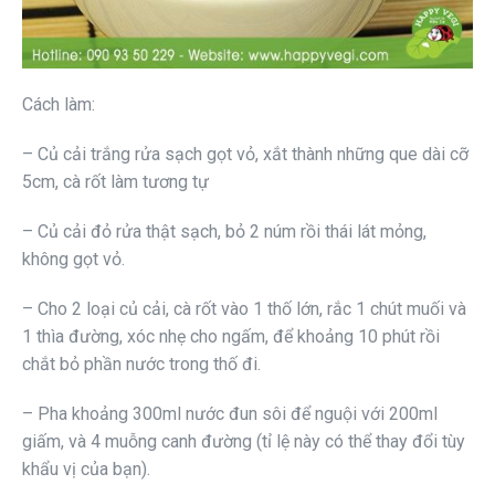
Cách làm:
– Củ cải trắng rửa sạch gọt vỏ, xắt thành những que dài cỡ
5cm, cà rốt làm tương tự
– Củ cải đỏ rửa thật sạch, bỏ 2 núm rồi thái lát mỏng,
không gọt vỏ.
– Cho 2 loại củ cải, cà rốt vào 1 thố lớn, rắc 1 chút muối và
1 thìa đường, xóc nhẹ cho ngấm, để khoảng 10 phút rồi
chắt bỏ phần nước trong thố đi.
– Pha khoảng 300ml nước đun sôi để nguội với 200ml
giấm, và 4 muỗng canh đường (tỉ lệ này có thể thay đổi tùy
khẩu vị của bạn).