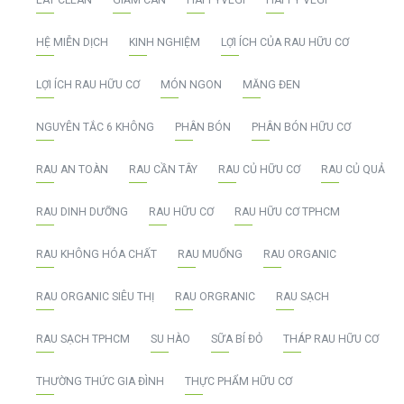
EAT CLEAN
GIẢM CÂN
HAPPYVEGI
HAPPY VEGI
HỆ MIỄN DỊCH
KINH NGHIỆM
LỢI ÍCH CỦA RAU HỮU CƠ
LỢI ÍCH RAU HỮU CƠ
MÓN NGON
MĂNG ĐEN
NGUYÊN TẮC 6 KHÔNG
PHÂN BÓN
PHÂN BÓN HỮU CƠ
RAU AN TOÀN
RAU CẦN TÂY
RAU CỦ HỮU CƠ
RAU CỦ QUẢ
RAU DINH DƯỠNG
RAU HỮU CƠ
RAU HỮU CƠ TPHCM
RAU KHÔNG HÓA CHẤT
RAU MUỐNG
RAU ORGANIC
RAU ORGANIC SIÊU THỊ
RAU ORGRANIC
RAU SẠCH
RAU SẠCH TPHCM
SU HÀO
SỮA BÍ ĐỎ
THÁP RAU HỮU CƠ
THƯỜNG THỨC GIA ĐÌNH
THỰC PHẨM HỮU CƠ