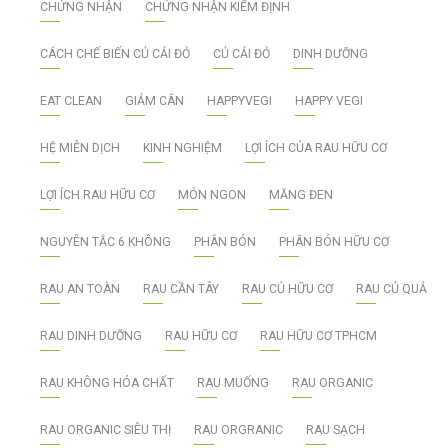
CHỨNG NHẬN
CHỨNG NHẬN KIỂM ĐỊNH
CÁCH CHẾ BIẾN CỦ CẢI ĐỎ
CỦ CẢI ĐỎ
DINH DƯỠNG
EAT CLEAN
GIẢM CÂN
HAPPYVEGI
HAPPY VEGI
HỆ MIỄN DỊCH
KINH NGHIỆM
LỢI ÍCH CỦA RAU HỮU CƠ
LỢI ÍCH RAU HỮU CƠ
MÓN NGON
MĂNG ĐEN
NGUYÊN TẮC 6 KHÔNG
PHÂN BÓN
PHÂN BÓN HỮU CƠ
RAU AN TOÀN
RAU CẦN TÂY
RAU CỦ HỮU CƠ
RAU CỦ QUẢ
RAU DINH DƯỠNG
RAU HỮU CƠ
RAU HỮU CƠ TPHCM
RAU KHÔNG HÓA CHẤT
RAU MUỐNG
RAU ORGANIC
RAU ORGANIC SIÊU THỊ
RAU ORGRANIC
RAU SẠCH