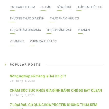
RAU SẠCH TPHCM
SU HÀO
SỮA BÍ ĐỎ
THÁP RAU HỮU CƠ
THƯỜNG THỨC GIA ĐÌNH
THỰC PHẨM HỮU CƠ
THỰC PHẨM ORGANIC
THỰC PHẨM SẠCH
VITAMIN
VITAMIN C
VƯỜN RAU HỮU CƠ
POPULAR POSTS
Nông nghiệp số mang lại lợi ích gì ?
28 Tháng 1, 2023
CHĂM SÓC SỨC KHỎE GIA ĐÌNH BẰNG CHẾ ĐỘ EAT CLEAN
11 Tháng 9, 2021
7 LOẠI RAU CỦ QUẢ CHỨA PROTEIN KHÔNG THUA KÉM