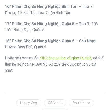
1
6
/ Phiên
Chợ Sở Nông Nghiệp Bình Tân – Thứ 7
:
Đường 19, khu Tên Lửa, Quận Bình Tân.
1
7
/ Phiên
Chợ Sở Nông Nghiệp Quận 5 – Thứ 7
:
106
Trần Hưng Đạo, Quận 5.
1
8
/ Phiên
Chợ Sở Nông Nghiệp Quận 6 – Chủ Nhật
:
Đường Bình Phú, Quận 6.
Hoặc nếu bạn muốn
đặt hàng online và giao tại nhà
, có thể
liên hệ số hotline: 090 93 50 229 để được phục vụ tốt
nhất.
Happy Vegi
QRCcode
Rau hữu cơ