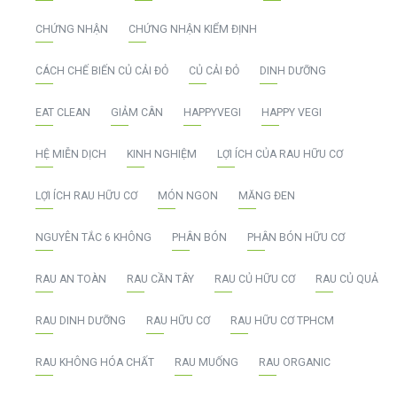
CHỨNG NHẬN
CHỨNG NHẬN KIỂM ĐỊNH
CÁCH CHẾ BIẾN CỦ CẢI ĐỎ
CỦ CẢI ĐỎ
DINH DƯỠNG
EAT CLEAN
GIẢM CÂN
HAPPYVEGI
HAPPY VEGI
HỆ MIỄN DỊCH
KINH NGHIỆM
LỢI ÍCH CỦA RAU HỮU CƠ
LỢI ÍCH RAU HỮU CƠ
MÓN NGON
MĂNG ĐEN
NGUYÊN TẮC 6 KHÔNG
PHÂN BÓN
PHÂN BÓN HỮU CƠ
RAU AN TOÀN
RAU CẦN TÂY
RAU CỦ HỮU CƠ
RAU CỦ QUẢ
RAU DINH DƯỠNG
RAU HỮU CƠ
RAU HỮU CƠ TPHCM
RAU KHÔNG HÓA CHẤT
RAU MUỐNG
RAU ORGANIC