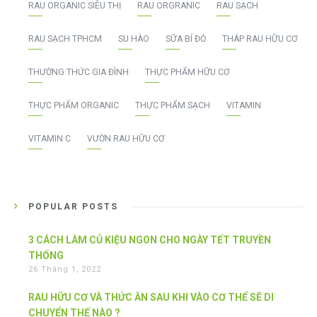
RAU ORGANIC SIÊU THỊ
RAU ORGRANIC
RAU SẠCH
RAU SẠCH TPHCM
SU HÀO
SỮA BÍ ĐỎ
THÁP RAU HỮU CƠ
THƯỜNG THỨC GIA ĐÌNH
THỰC PHẨM HỮU CƠ
THỰC PHẨM ORGANIC
THỰC PHẨM SẠCH
VITAMIN
VITAMIN C
VƯỜN RAU HỮU CƠ
POPULAR POSTS
3 CÁCH LÀM CỦ KIỆU NGON CHO NGÀY TẾT TRUYỀN
THỐNG
26 Tháng 1, 2022
RAU HỮU CƠ VÀ THỨC ĂN SAU KHI VÀO CƠ THỂ SẼ DI
CHUYỂN THẾ NÀO ?