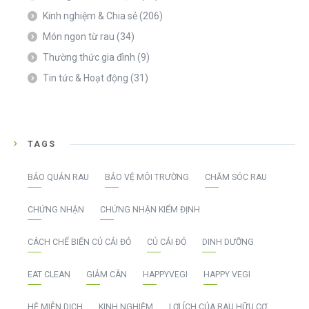
Kinh nghiệm & Chia sẻ
(206)
Món ngon từ rau
(34)
Thường thức gia đình
(9)
Tin tức & Hoạt động
(31)
TAGS
BẢO QUẢN RAU
BẢO VỆ MÔI TRƯỜNG
CHĂM SÓC RAU
CHỨNG NHẬN
CHỨNG NHẬN KIỂM ĐỊNH
CÁCH CHẾ BIẾN CỦ CẢI ĐỎ
CỦ CẢI ĐỎ
DINH DƯỠNG
EAT CLEAN
GIẢM CÂN
HAPPYVEGI
HAPPY VEGI
HỆ MIỄN DỊCH
KINH NGHIỆM
LỢI ÍCH CỦA RAU HỮU CƠ