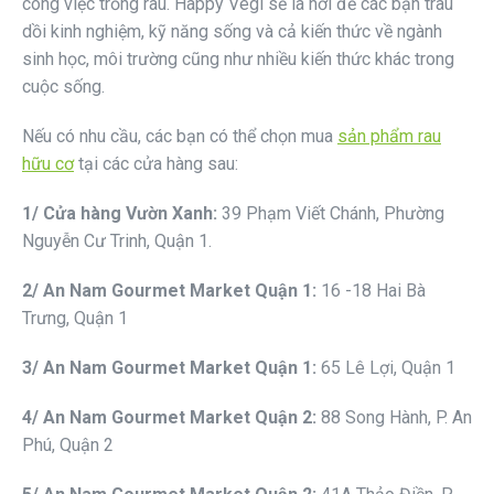
công việc trồng rau. Happy Vegi sẽ là nơi để các bạn trau
dồi kinh nghiệm, kỹ năng sống và cả kiến thức về ngành
sinh học, môi trường cũng như nhiều kiến thức khác trong
cuộc sống.
Nếu có nhu cầu, các bạn có thể chọn mua
sản phẩm rau
hữu cơ
tại các cửa hàng sau:
1
/ Cửa hàng Vườn Xanh:
39 Phạm Viết Chánh, Phường
Nguyễn Cư Trinh, Quận 1.
2
/ An Nam Gourmet
Market
Quận 1
:
16 -18 Hai Bà
Trưng, Quận 1
3
/ An Nam Gourmet
Market
Quận
1:
65 Lê Lợi, Quận 1
4
/ An Nam Gourmet
Market
Quận 2
:
88 Song Hành, P. An
Phú, Quận 2