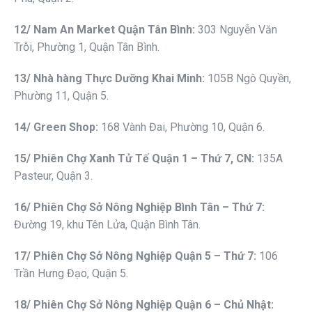
12
/ Nam An Market
Quận Tân Bình
:
303 Nguyễn Văn
Trỗi, Phường 1, Quận Tân Bình.
13
/ Nhà
hàng Thực Dưỡng Khai Minh
:
105B Ngô Quyền,
Phường 11, Quận 5.
14
/ Green Shop:
168 Vành Đai, Phường 10, Quận 6.
1
5
/ Phiên
Chợ Xanh Tử Tế Quận 1 – Thứ 7, CN
:
135A
Pasteur, Quận 3.
1
6
/ Phiên
Chợ Sở Nông Nghiệp Bình Tân – Thứ 7
:
Đường 19, khu Tên Lửa, Quận Bình Tân.
1
7
/ Phiên
Chợ Sở Nông Nghiệp Quận 5 – Thứ 7
:
106
Trần Hưng Đạo, Quận 5.
1
8
/ Phiên
Chợ Sở Nông Nghiệp Quận 6 – Chủ Nhật
: