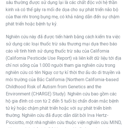
sâu thường được sử dụng lại là các chất độc với hệ thần
kinh và có thể gây ra mối đe dọa cho sự phát triển não bộ
của thai nhi trong bụng mẹ, có khả năng dẫn đến sự chậm
phát triển hoặc bệnh tự kỷ.
Nghiên cứu này đã được tiến hành bằng cách kiểm tra việc
sử dụng các loại thuốc trừ sâu thương mại dựa theo báo
cáo về tình hình sử dụng thuốc trừ sâu của California
(California Pesticide Use Report) và liên kết dữ liệu tới địa
chỉ nơi sống của 1.000 người tham gia nghiên cứu trong
nghiên cứu có tên Nguy cơ tự kỉ thời thơ ấu do di truyền và
môi trường của Bắc California (Northern California-based
Childhood Risk of Autism from Genetics and the
Environment (CHARGE) Study). Nghiên cứu bao gồm các
hộ gia đình có con từ 2 đến 5 tuổi bị chẩn đoán mắc bệnh
tử kỷ hoặc chậm phát triển hoặc với sự phát triển bình
thường. Nghiên cứu đã được dẫn dắt bởi Irva Hertz-
Picciotto, một nhà nghiên cứu thuộc viện nghiên cứu MIND,