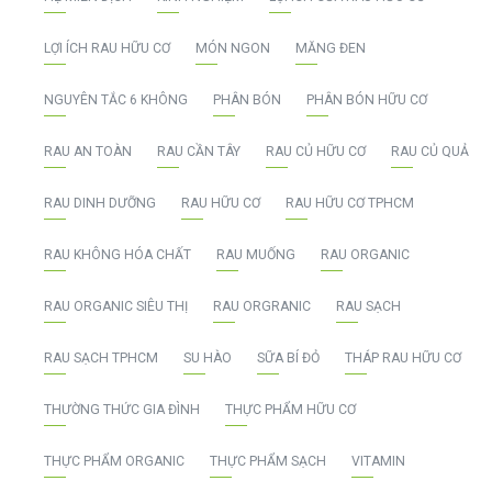
LỢI ÍCH RAU HỮU CƠ
MÓN NGON
MĂNG ĐEN
NGUYÊN TẮC 6 KHÔNG
PHÂN BÓN
PHÂN BÓN HỮU CƠ
RAU AN TOÀN
RAU CẦN TÂY
RAU CỦ HỮU CƠ
RAU CỦ QUẢ
RAU DINH DƯỠNG
RAU HỮU CƠ
RAU HỮU CƠ TPHCM
RAU KHÔNG HÓA CHẤT
RAU MUỐNG
RAU ORGANIC
RAU ORGANIC SIÊU THỊ
RAU ORGRANIC
RAU SẠCH
RAU SẠCH TPHCM
SU HÀO
SỮA BÍ ĐỎ
THÁP RAU HỮU CƠ
THƯỜNG THỨC GIA ĐÌNH
THỰC PHẨM HỮU CƠ
THỰC PHẨM ORGANIC
THỰC PHẨM SẠCH
VITAMIN