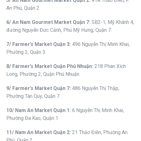
5
/ An Nam Gourmet
Market
Quận 2
:
41A Thảo Điền, P.
An Phú, Quận 2
6
/ An Nam Gourmet
Market
Quận 7
:
SB2-1, Mỹ Khánh 4,
đường Nguyễn Đức Cảnh, Phú Mỹ Hưng, Quận 7
7
/ Fa
r
mer
’s Market Quận 3
:
496 Nguyễn Thị Minh Khai,
Phường 2, Quận 3.
8
/ Fa
r
mer
’s Market Quận Phú Nhuận
:
218 Phan Xích
Long, Phường 2, Quận Phú Nhuận
9
/ Fa
r
mer
’s Market Quận 7
:
486 Nguyễn Thị Thập,
Phường Tân Quy, Quận 7
10
/ Nam An Market
Quận 1
:
6 Nguyễn Thị Minh Khai,
Phường Đa Kao, Quận 1.
11
/ Nam An Market
Quận 2
:
21 Thảo Điền, Phường An
Phú, Quận 2.