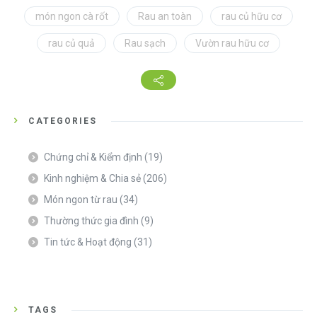
món ngon cà rốt
Rau an toàn
rau củ hữu cơ
rau củ quả
Rau sạch
Vườn rau hữu cơ
CATEGORIES
Chứng chỉ & Kiểm định
(19)
Kinh nghiệm & Chia sẻ
(206)
Món ngon từ rau
(34)
Thường thức gia đình
(9)
Tin tức & Hoạt động
(31)
TAGS