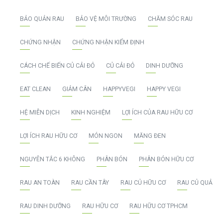
BẢO QUẢN RAU
BẢO VỆ MÔI TRƯỜNG
CHĂM SÓC RAU
CHỨNG NHẬN
CHỨNG NHẬN KIỂM ĐỊNH
CÁCH CHẾ BIẾN CỦ CẢI ĐỎ
CỦ CẢI ĐỎ
DINH DƯỠNG
EAT CLEAN
GIẢM CÂN
HAPPYVEGI
HAPPY VEGI
HỆ MIỄN DỊCH
KINH NGHIỆM
LỢI ÍCH CỦA RAU HỮU CƠ
LỢI ÍCH RAU HỮU CƠ
MÓN NGON
MĂNG ĐEN
NGUYÊN TẮC 6 KHÔNG
PHÂN BÓN
PHÂN BÓN HỮU CƠ
RAU AN TOÀN
RAU CẦN TÂY
RAU CỦ HỮU CƠ
RAU CỦ QUẢ
RAU DINH DƯỠNG
RAU HỮU CƠ
RAU HỮU CƠ TPHCM