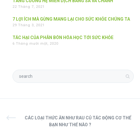
TĂNG CƯỜNG HỆ MIỄN DỊCH BẰNG SẢ VÀ CHANH
22 Tháng 7, 2021
7 LỢI ÍCH MÀ GỪNG MANG LẠI CHO SỨC KHỎE CHÚNG TA
29 Tháng 3, 2021
TÁC HẠI CỦA PHÂN BÓN HÓA HỌC TỚI SỨC KHỎE
6 Tháng mười một, 2020
CÁC LOẠI THỨC ĂN NHƯ RAU CỦ TÁC ĐỘNG CƠ THỂ
BẠN NHƯ THẾ NÀO ?