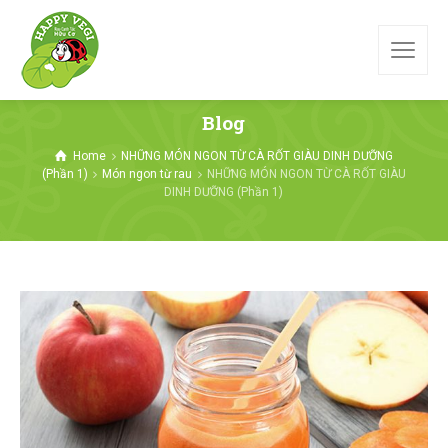
Blog
Home
NHỮNG MÓN NGON TỪ CÀ RỐT GIÀU DINH DƯỠNG
(Phần 1)
Món ngon từ rau
NHỮNG MÓN NGON TỪ CÀ RỐT GIÀU
DINH DƯỠNG (Phần 1)