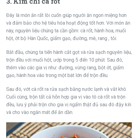
3. Kim chi cà rốt
Đây là món ăn rất lôi cuốn giúp người ăn ngon miệng hơn
và đảm bảo cho hệ tiêu hóa hoạt động tốt hơn. Với món ăn
này, nguyên liệu chúng ta cần gồm: cà rốt, hành hoa, muối
hột, ớt bộ Hàn Quốc, giấm gạo, đường, mè, rang , tỏi.
Bắt đầu, chúng ta tiến hành cắt gọt và rửa sạch nguyên liệu,
trộn đều với muối hột, ướp trong 5 đến 10 phút. Sau đó,
thêm vào các gia vị như: đường, vừng rang, bột ớt, giấm
gạo, hành hoa vào trong một bát lớn để trộn đều.
Sau đó, vớt cà rốt ra rửa sạch bằng nước lạnh và vắt khô.
Cuối cùng, trộn tất cả hỗn hợp gia vị vào tô cà rốt và trộn
đều, lưu ý phải trộn cho gia vị ngấm thật đủ sau đó đậy kín
và cho vào ngăn mát để ăn dần.