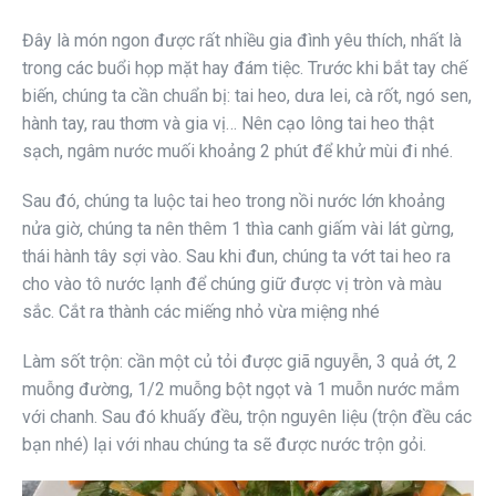
Đây là món ngon được rất nhiều gia đình yêu thích, nhất là
trong các buổi họp mặt hay đám tiệc. Trước khi bắt tay chế
biến, chúng ta cần chuẩn bị: tai heo, dưa lei, cà rốt, ngó sen,
hành tay, rau thơm và gia vị… Nên cạo lông tai heo thật
sạch, ngâm nước muối khoảng 2 phút để khử mùi đi nhé.
Sau đó, chúng ta luộc tai heo trong nồi nước lớn khoảng
nửa giờ, chúng ta nên thêm 1 thìa canh giấm vài lát gừng,
thái hành tây sợi vào. Sau khi đun, chúng ta vớt tai heo ra
cho vào tô nước lạnh để chúng giữ được vị tròn và màu
sắc. Cắt ra thành các miếng nhỏ vừa miệng nhé
Làm sốt trộn: cần một củ tỏi được giã nguyễn, 3 quả ớt, 2
muỗng đường, 1/2 muỗng bột ngọt và 1 muỗn nước mắm
với chanh. Sau đó khuấy đều, trộn nguyên liệu (trộn đều các
bạn nhé) lại với nhau chúng ta sẽ được nước trộn gỏi.