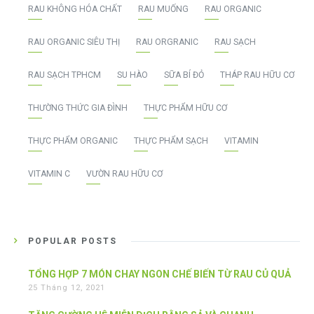
RAU KHÔNG HÓA CHẤT
RAU MUỐNG
RAU ORGANIC
RAU ORGANIC SIÊU THỊ
RAU ORGRANIC
RAU SẠCH
RAU SẠCH TPHCM
SU HÀO
SỮA BÍ ĐỎ
THÁP RAU HỮU CƠ
THƯỜNG THỨC GIA ĐÌNH
THỰC PHẨM HỮU CƠ
THỰC PHẨM ORGANIC
THỰC PHẨM SẠCH
VITAMIN
VITAMIN C
VƯỜN RAU HỮU CƠ
POPULAR POSTS
TỔNG HỢP 7 MÓN CHAY NGON CHẾ BIẾN TỪ RAU CỦ QUẢ
25 Tháng 12, 2021