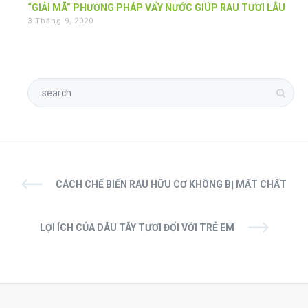
“GIẢI MÃ” PHƯƠNG PHÁP VẨY NƯỚC GIÚP RAU TƯƠI LÂU
3 Tháng 9, 2020
CÁCH CHẾ BIẾN RAU HỮU CƠ KHÔNG BỊ MẤT CHẤT
LỢI ÍCH CỦA DÂU TÂY TƯƠI ĐỐI VỚI TRẺ EM