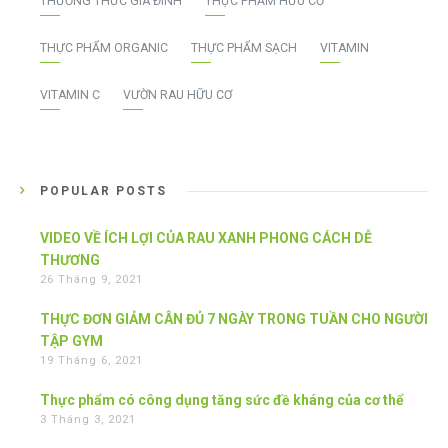
THƯỜNG THỨC GIA ĐÌNH
THỰC PHẨM HỮU CƠ
THỰC PHẨM ORGANIC
THỰC PHẨM SẠCH
VITAMIN
VITAMIN C
VƯỜN RAU HỮU CƠ
POPULAR POSTS
VIDEO VỀ ÍCH LỢI CỦA RAU XANH PHONG CÁCH DỄ
THƯƠNG
26 Tháng 9, 2021
THỰC ĐƠN GIẢM CÂN ĐỦ 7 NGÀY TRONG TUẦN CHO NGƯỜI
TẬP GYM
19 Tháng 6, 2021
Thực phẩm có công dụng tăng sức đề kháng của cơ thể
3 Tháng 3, 2021