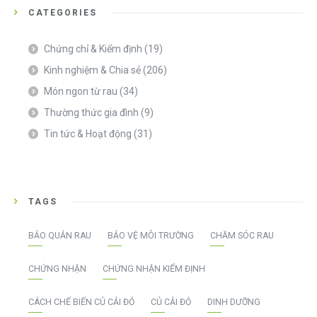
CATEGORIES
Chứng chỉ & Kiểm định
(19)
Kinh nghiệm & Chia sẻ
(206)
Món ngon từ rau
(34)
Thường thức gia đình
(9)
Tin tức & Hoạt động
(31)
TAGS
BẢO QUẢN RAU
BẢO VỆ MÔI TRƯỜNG
CHĂM SÓC RAU
CHỨNG NHẬN
CHỨNG NHẬN KIỂM ĐỊNH
CÁCH CHẾ BIẾN CỦ CẢI ĐỎ
CỦ CẢI ĐỎ
DINH DƯỠNG