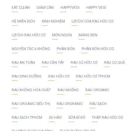
EAT CLEAN
GIẢM CÂN
HAPPYVEGI
HAPPY VEGI
HỆ MIỄN DỊCH
KINH NGHIỆM
LỢI ÍCH CỦA RAU HỮU CƠ
LỢI ÍCH RAU HỮU CƠ
MÓN NGON
MĂNG ĐEN
NGUYÊN TẮC 6 KHÔNG
PHÂN BÓN
PHÂN BÓN HỮU CƠ
RAU AN TOÀN
RAU CẦN TÂY
RAU CỦ HỮU CƠ
RAU CỦ QUẢ
RAU DINH DƯỠNG
RAU HỮU CƠ
RAU HỮU CƠ TPHCM
RAU KHÔNG HÓA CHẤT
RAU MUỐNG
RAU ORGANIC
RAU ORGANIC SIÊU THỊ
RAU ORGRANIC
RAU SẠCH
RAU SẠCH TPHCM
SU HÀO
SỮA BÍ ĐỎ
THÁP RAU HỮU CƠ