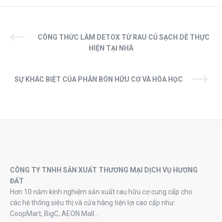
CÔNG THỨC LÀM DETOX TỪ RAU CỦ SẠCH DỄ THỰC
HIỆN TẠI NHÀ
SỰ KHÁC BIỆT CỦA PHÂN BÓN HỮU CƠ VÀ HÓA HỌC
CÔNG TY TNHH SẢN XUẤT THƯƠNG MẠI DỊCH VỤ HƯƠNG
ĐẤT
Hơn 10 năm kinh nghiệm sản xuất rau hữu cơ cung cấp cho
các hệ thống siêu thị và cửa hàng tiện lợi cao cấp như:
CoopMart, BigC, AEON Mall…