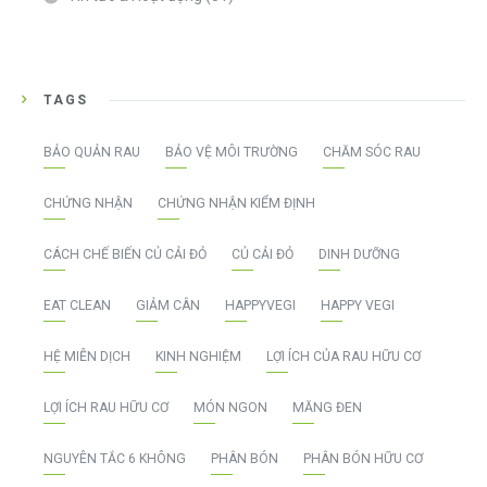
TAGS
BẢO QUẢN RAU
BẢO VỆ MÔI TRƯỜNG
CHĂM SÓC RAU
CHỨNG NHẬN
CHỨNG NHẬN KIỂM ĐỊNH
CÁCH CHẾ BIẾN CỦ CẢI ĐỎ
CỦ CẢI ĐỎ
DINH DƯỠNG
EAT CLEAN
GIẢM CÂN
HAPPYVEGI
HAPPY VEGI
HỆ MIỄN DỊCH
KINH NGHIỆM
LỢI ÍCH CỦA RAU HỮU CƠ
LỢI ÍCH RAU HỮU CƠ
MÓN NGON
MĂNG ĐEN
NGUYÊN TẮC 6 KHÔNG
PHÂN BÓN
PHÂN BÓN HỮU CƠ