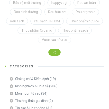
Bảo vệ môi trường
happyvegi
Rau an toàn
Rau dinh dưỡng
Rau hữu cơ
Rau orgranic
Rau sạch
rau sạch TPHCM
Thực phẩm hữu cơ
Thực phẩm Organic
Thực phẩm sạch
Vườn rau hữu cơ
CATEGORIES
Chứng chỉ & Kiểm định
(19)
Kinh nghiệm & Chia sẻ
(206)
Món ngon từ rau
(34)
Thường thức gia đình
(9)
Tin tức & Hoạt động
(31)