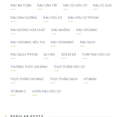
RAU AN TOÀN
RAU CẦN TÂY
RAU CỦ HỮU CƠ
RAU CỦ QUẢ
RAU DINH DƯỠNG
RAU HỮU CƠ
RAU HỮU CƠ TPHCM
RAU KHÔNG HÓA CHẤT
RAU MUỐNG
RAU ORGANIC
RAU ORGANIC SIÊU THỊ
RAU ORGRANIC
RAU SẠCH
RAU SẠCH TPHCM
SU HÀO
SỮA BÍ ĐỎ
THÁP RAU HỮU CƠ
THƯỜNG THỨC GIA ĐÌNH
THỰC PHẨM HỮU CƠ
THỰC PHẨM ORGANIC
THỰC PHẨM SẠCH
VITAMIN
VITAMIN C
VƯỜN RAU HỮU CƠ
POPULAR POSTS