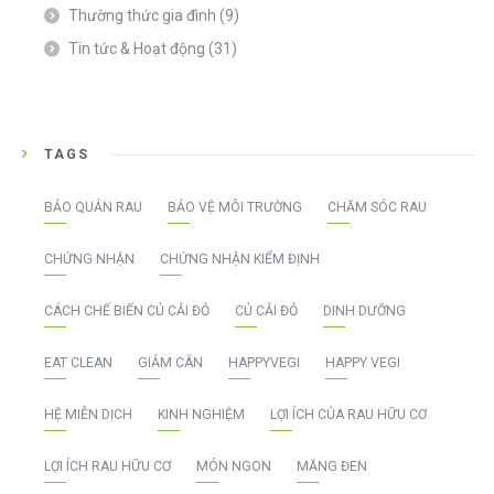
Thường thức gia đình
(9)
Tin tức & Hoạt động
(31)
TAGS
BẢO QUẢN RAU
BẢO VỆ MÔI TRƯỜNG
CHĂM SÓC RAU
CHỨNG NHẬN
CHỨNG NHẬN KIỂM ĐỊNH
CÁCH CHẾ BIẾN CỦ CẢI ĐỎ
CỦ CẢI ĐỎ
DINH DƯỠNG
EAT CLEAN
GIẢM CÂN
HAPPYVEGI
HAPPY VEGI
HỆ MIỄN DỊCH
KINH NGHIỆM
LỢI ÍCH CỦA RAU HỮU CƠ
LỢI ÍCH RAU HỮU CƠ
MÓN NGON
MĂNG ĐEN