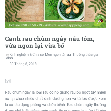
Canh rau chùm ngây nấu tôm,
vừa ngon lại vừa bổ
in
Kinh nghiệm & Chia sẻ
,
Món ngon từ rau
,
Thường thức gia
đình
30 Tháng 8, 2018
[:vi]
Rau chùm ngây là loại rau có họ giống rau bồ ngót tuy nhiên
nó lại chứa nhiều chất dinh dưỡng hơn và từ lâu được xem
là có tác dụng phòng và chữa bệnh. Rau chùm ngây thường
được chế biến thành món canh, ăn vừa ngon lại vừa tốt cho