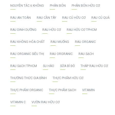
NGUYÊN TẮC 6 KHÔNG
PHÂN BÓN
PHÂN BÓN HỮU CƠ
RAU AN TOÀN
RAU CẦN TÂY
RAU CỦ HỮU CƠ
RAU CỦ QUẢ
RAU DINH DƯỠNG
RAU HỮU CƠ
RAU HỮU CƠ TPHCM
RAU KHÔNG HÓA CHẤT
RAU MUỐNG
RAU ORGANIC
RAU ORGANIC SIÊU THỊ
RAU ORGRANIC
RAU SẠCH
RAU SẠCH TPHCM
SU HÀO
SỮA BÍ ĐỎ
THÁP RAU HỮU CƠ
THƯỜNG THỨC GIA ĐÌNH
THỰC PHẨM HỮU CƠ
THỰC PHẨM ORGANIC
THỰC PHẨM SẠCH
VITAMIN
VITAMIN C
VƯỜN RAU HỮU CƠ