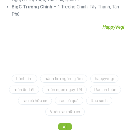
BigC Trường Chinh
– 1 Trường Chinh, Tây Thạnh, Tân
Phú
HappyVegi
hành tím
hành tím ngâm giấm
happyvegi
món ăn Tết
món ngon ngày Tết
Rau an toàn
rau củ hữu cơ
rau củ quả
Rau sạch
Vườn rau hữu cơ