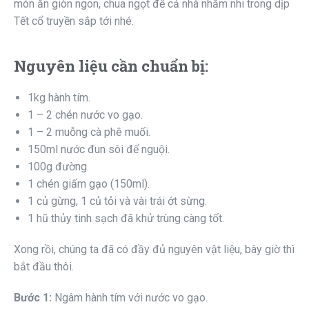
món ăn giòn ngon, chua ngọt để cả nhà nhăm nhi trong dịp
Tết cổ truyền sắp tới nhé.
Nguyên liệu cần chuẩn bị:
1kg hành tím.
1 – 2 chén nước vo gạo.
1 – 2 muỗng cà phê muối.
150ml nước đun sôi để nguội.
100g đường.
1 chén giấm gạo (150ml).
1 củ gừng, 1 củ tỏi và vài trái ớt sừng.
1 hũ thủy tinh sạch đã khử trùng càng tốt.
Xong rồi, chúng ta đã có đầy đủ nguyên vật liệu, bây giờ thì
bắt đầu thôi.
Bước 1:
Ngâm hành tím với nước vo gạo.