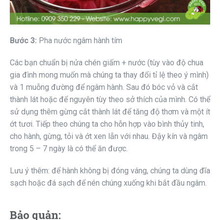
Bước 3:
Pha nước ngâm hành tím
Các bạn chuẩn bị nửa chén giấm + nước (tùy vào độ chua
gia đình mong muốn mà chúng ta thay đổi tỉ lệ theo ý mình)
và 1 muỗng đường để ngâm hành. Sau đó bóc vỏ và cắt
thành lát hoặc để nguyên tùy theo sở thích của mình. Có thể
sử dụng thêm gừng cắt thành lát để tăng độ thơm và một ít
ớt tươi. Tiếp theo chúng ta cho hỗn hợp vào bình thủy tinh,
cho hành, gừng, tỏi và ớt xen lẫn với nhau. Đậy kín và ngâm
trong 5 – 7 ngày là có thể ăn được.
Lưu ý thêm: để hành không bị đóng váng, chúng ta dùng đĩa
sạch hoặc đá sạch để nén chúng xuống khi bắt đầu ngâm.
Bảo quản: