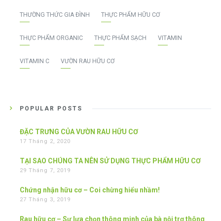
THƯỜNG THỨC GIA ĐÌNH
THỰC PHẨM HỮU CƠ
THỰC PHẨM ORGANIC
THỰC PHẨM SẠCH
VITAMIN
VITAMIN C
VƯỜN RAU HỮU CƠ
POPULAR POSTS
ĐẶC TRƯNG CỦA VƯỜN RAU HỮU CƠ
17 Tháng 2, 2020
TẠI SAO CHÚNG TA NÊN SỬ DỤNG THỰC PHẨM HỮU CƠ
29 Tháng 7, 2019
Chứng nhận hữu cơ – Coi chừng hiểu nhầm!
27 Tháng 3, 2019
Rau hữu cơ – Sự lựa chọn thông minh của bà nội trợ thông