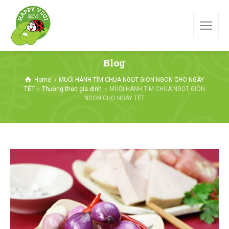
Blog
Home
MUỐI HÀNH TÍM CHUA NGỌT GIÒN NGON CHO NGÀY
TẾT
Thường thức gia đình
MUỐI HÀNH TÍM CHUA NGỌT GIÒN
NGON CHO NGÀY TẾT