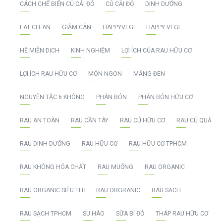
CÁCH CHẾ BIẾN CỦ CẢI ĐỎ
CỦ CẢI ĐỎ
DINH DƯỠNG
EAT CLEAN
GIẢM CÂN
HAPPYVEGI
HAPPY VEGI
HỆ MIỄN DỊCH
KINH NGHIỆM
LỢI ÍCH CỦA RAU HỮU CƠ
LỢI ÍCH RAU HỮU CƠ
MÓN NGON
MĂNG ĐEN
NGUYÊN TẮC 6 KHÔNG
PHÂN BÓN
PHÂN BÓN HỮU CƠ
RAU AN TOÀN
RAU CẦN TÂY
RAU CỦ HỮU CƠ
RAU CỦ QUẢ
RAU DINH DƯỠNG
RAU HỮU CƠ
RAU HỮU CƠ TPHCM
RAU KHÔNG HÓA CHẤT
RAU MUỐNG
RAU ORGANIC
RAU ORGANIC SIÊU THỊ
RAU ORGRANIC
RAU SẠCH
RAU SẠCH TPHCM
SU HÀO
SỮA BÍ ĐỎ
THÁP RAU HỮU CƠ