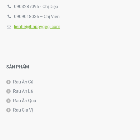
0903287095 - Chị Diệp
0909018036 – Chị Viên
lienhe@happygegi.com
SẢN PHẨM
Rau Ăn Củ
Rau Ăn Lá
Rau Ăn Quả
Rau Gia Vị