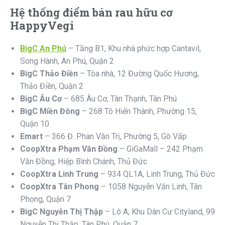
Hệ thống điểm bán rau hữu cơ
HappyVegi
BigC An Phú
– Tầng B1, Khu nhà phức hợp Cantavil,
Song Hành, An Phú, Quận 2
BigC Thảo Điền
– Tòa nhà, 12 Đường Quốc Hương,
Thảo Điền, Quận 2
BigC Âu Cơ
– 685 Âu Cơ, Tân Thạnh, Tân Phú
BigC Miền Đông
– 268 Tô Hiến Thành, Phường 15,
Quận 10
Emart
– 366 Đ. Phan Văn Trị, Phường 5, Gò Vấp
CoopXtra Phạm Văn Đồng
– GiGaMall – 242 Phạm
Văn Đồng, Hiệp Bình Chánh, Thủ Đức
CoopXtra Linh Trung
– 934 QL1A, Linh Trung, Thủ Đức
CoopXtra Tân Phong
– 1058 Nguyễn Văn Linh, Tân
Phong, Quận 7
BigC Nguyễn Thị Thập
– Lô A, Khu Dân Cư Cityland, 99
Nguyễn Thị Thập, Tân Phú, Quận 7