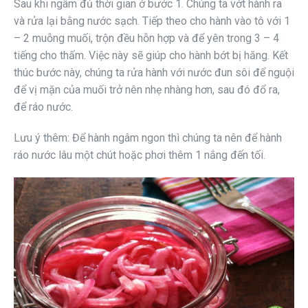
Sau khi ngâm đủ thời gian ở bước 1. Chúng ta vớt hành ra
và rửa lại bằng nước sạch. Tiếp theo cho hành vào tô với 1
– 2 muỗng muối, trộn đều hỗn hợp và để yên trong 3 – 4
tiếng cho thấm. Việc này sẽ giúp cho hành bớt bị hăng. Kết
thúc bước này, chúng ta rửa hành với nước đun sôi để nguội
để vị mặn của muối trở nên nhẹ nhàng hơn, sau đó đổ ra,
để ráo nước.
Lưu ý thêm: Để hành ngâm ngon thì chúng ta nên để hành
ráo nước lâu một chút hoặc phơi thêm 1 nắng đến tối.